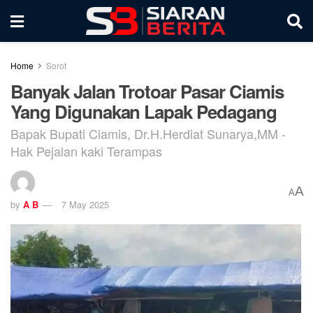
Home
Sorot
Banyak Jalan Trotoar Pasar Ciamis
Yang Digunakan Lapak Pedagang
Bapak Bupati Ciamis, Dr.H.Herdiat Sunarya,MM -
Hak Pejalan kaki Terampas
A
A
by
A B
7 May 2025