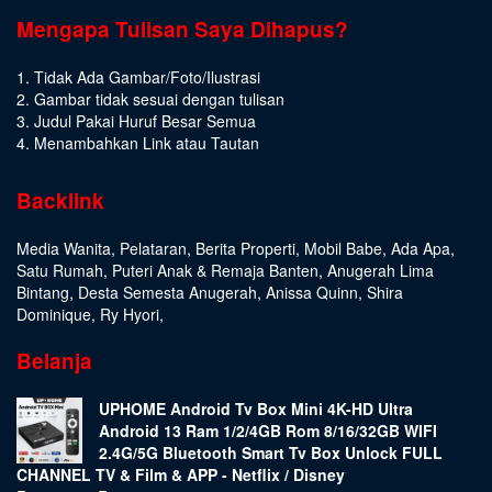
Mengapa Tulisan Saya Dihapus?
1. Tidak Ada Gambar/Foto/Ilustrasi
2. Gambar tidak sesuai dengan tulisan
3. Judul Pakai Huruf Besar Semua
4. Menambahkan Link atau Tautan
Backlink
Media Wanita
,
Pelataran
,
Berita Properti
,
Mobil Babe
,
Ada Apa
,
Satu Rumah
,
Puteri Anak & Remaja Banten
,
Anugerah Lima
Bintang
,
Desta Semesta Anugerah
,
Anissa Quinn
,
Shira
Dominique
,
Ry Hyori
,
Belanja
UPHOME Android Tv Box Mini 4K-HD Ultra
Android 13 Ram 1/2/4GB Rom 8/16/32GB WIFI
2.4G/5G Bluetooth Smart Tv Box Unlock FULL
CHANNEL TV & Film & APP - Netflix / Disney