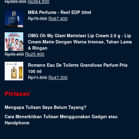
Rp
369.000
Rp
364.500
MBA Perfume - Reef EDP 30ml
Rp
79.900
Rp
67.400
OMG Oh My Glam Mattelast Lip Cream 2.9 g - Lip
Cream Matte Dengan Warna Intense, Tahan Lama
& Ringan
Rp
99.400
Rp
25.900
Romano Eau De Toilette Grandiose Parfum Pria
100 ml
Rp
71.500
Rp
47.300
Pintasan
Mengapa Tulisan Saya Belum Tayang?
Cara Menerbitkan Tulisan Menggunakan Gadget atau
Handphone