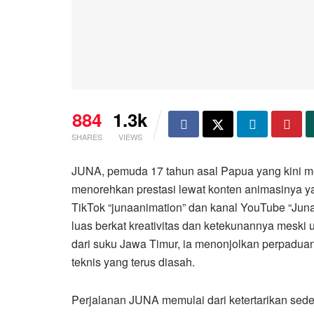
884
1.3k
SHARES
VIEWS
JUNA, pemuda 17 tahun asal Papua yang kini m
menorehkan prestasi lewat konten animasinya ya
TikTok “junaanimation” dan kanal YouTube “Juna
luas berkat kreativitas dan ketekunannya meski 
dari suku Jawa Timur, ia menonjolkan perpadu
teknis yang terus diasah.
Perjalanan JUNA memulai dari ketertarikan seder