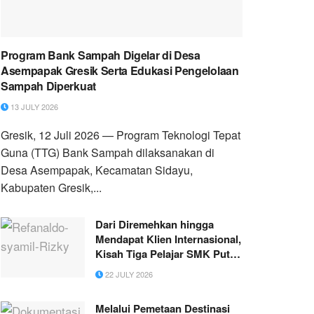
Program Bank Sampah Digelar di Desa
Asempapak Gresik Serta Edukasi Pengelolaan
Sampah Diperkuat
13 JULY 2026
Gresik, 12 Juli 2026 — Program Teknologi Tepat
Guna (TTG) Bank Sampah dilaksanakan di
Desa Asempapak, Kecamatan Sidayu,
Kabupaten Gresik,...
Dari Diremehkan hingga
Mendapat Klien Internasional,
Kisah Tiga Pelajar SMK Putra
Meranti Merbau Membangun
22 JULY 2026
yAmzsky.studio
Melalui Pemetaan Destinasi