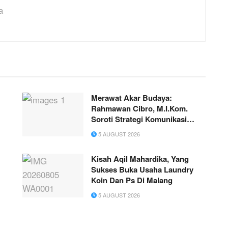
a
Merawat Akar Budaya:
Rahmawan Cibro, M.I.Kom.
Soroti Strategi Komunikasi
Pelestarian Tradisi “Tukhun
5 AUGUST 2026
Kakhai” di Aceh Singkil
Kisah Aqil Mahardika, Yang
Sukses Buka Usaha Laundry
Koin Dan Ps Di Malang
5 AUGUST 2026