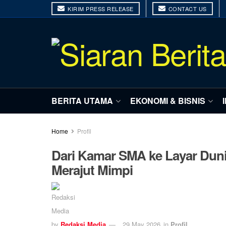
KIRIM PRESS RELEASE
CONTACT US
BERITA UTAMA
EKONOMI & BISNIS
Home
Profil
Dari Kamar SMA ke Layar Duni
Merajut Mimpi
by
Redaksi Media
29 May 2026
in
Profil