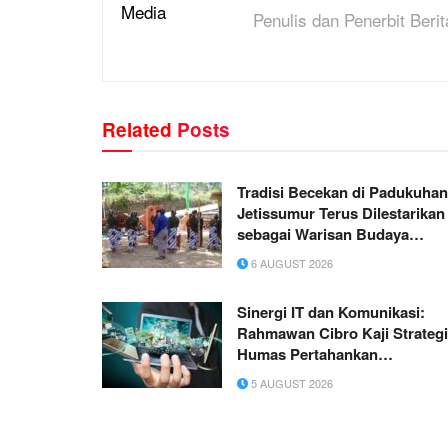
Penulis dan Penerbit Berit
Related
Posts
Tradisi Becekan di Padukuhan
Jetissumur Terus Dilestarikan
sebagai Warisan Budaya
Masyarakat
6 AUGUST 2026
Sinergi IT dan Komunikasi:
Rahmawan Cibro Kaji Strategi
Humas Pertahankan
Kepercayaan Publik di Era AI
5 AUGUST 2026