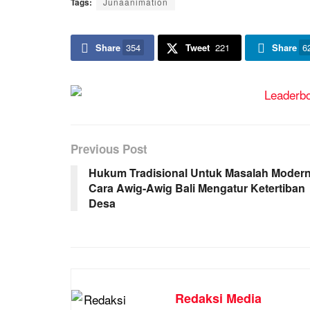
Tags:
Junaanimation
Share
354
Tweet
221
Share
6
Previous Post
Hukum Tradisional Untuk Masalah Modern
Cara Awig-Awig Bali Mengatur Ketertiban
Desa
Redaksi Media