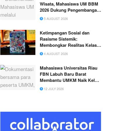
Wisata, Mahasiswa UM BBM
2026 Dukung Pengembangan
Pariwisata Desa
5 AUGUST 2026
Sumberdodol
Ketimpangan Sosial dan
Rasisme Sistemik:
Membongkar Realitas Kelas
dalam One Piece
4 AUGUST 2026
Mahasiswa Universitas Riau
FBN Labuh Baru Barat
Membantu UMKM Naik Kelas
Melalui Edukasi NIB dan KUR
12 JULY 2026