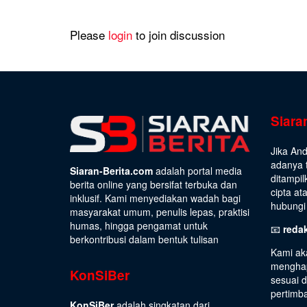
Please
login
to join discussion
Siara
Jika An
adanya t
Siaran-Berita.com
adalah portal media
ditampil
berita online yang bersifat terbuka dan
cipta at
inklusif. Kami menyediakan wadah bagi
hubungi 
masyarakat umum, penulis lepas, praktisi
humas, hingga pengamat untuk
📧
reda
berkontribusi dalam bentuk tulisan
Kami ak
menghap
KonSiBer
sesuai 
pertimb
KonSiBer
adalah singkatan dari