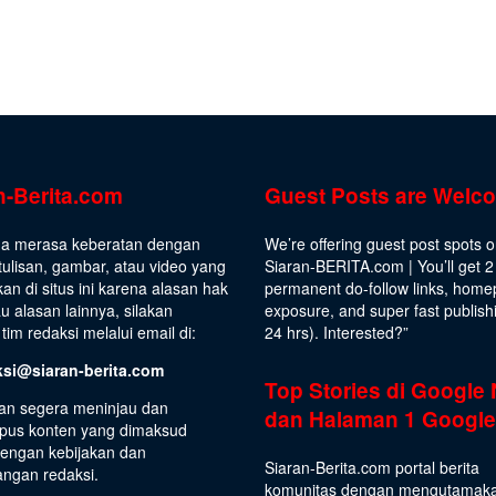
n-Berita.com
Guest Posts are Welc
da merasa keberatan dengan
We’re offering guest post spots 
ulisan, gambar, atau video yang
Siaran-BERITA.com | You’ll get 2
kan di situs ini karena alasan hak
permanent do-follow links, hom
au alasan lainnya, silakan
exposure, and super fast publish
tim redaksi melalui email di:
24 hrs).
Interested
?”
ksi@siaran-berita.com
Top Stories di Google
an segera meninjau dan
dan Halaman 1 Google
us konten yang dimaksud
dengan kebijakan dan
Siaran-Berita.com portal berita
angan redaksi.
komunitas dengan mengutamak