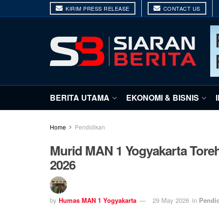
KIRIM PRESS RELEASE
CONTACT US
BERITA UTAMA
EKONOMI & BISNIS
Home
Pendidikan
Murid MAN 1 Yogyakarta Toreh
2026
by
Humas MAN 1 Yogyakarta
29 May 2026
in
Pendi