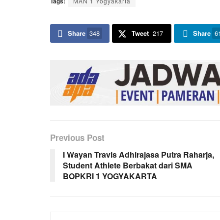
Tags:
MAN 1 Yogyakarta
Share
348
Tweet
217
Share
6
Previous Post
I Wayan Travis Adhirajasa Putra Raharja,
Student Athlete Berbakat dari SMA
BOPKRI 1 YOGYAKARTA