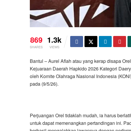
869
1.3k
SHARES
VIEWS
Bantul – Aurel Aflah atau yang kerap disapa Ore
Kejuaraan Daerah Hapkido 2026 Kategori Daeryu
oleh Komite Olahraga Nasional Indonesia (KONI
pada (9/5/26).
Perjuangan Orel tidaklah mudah, ia harus berlati
untuk dapat memenangkan pertandingan ini. Pada
berhasil mengalahkan lawannya dengan perform