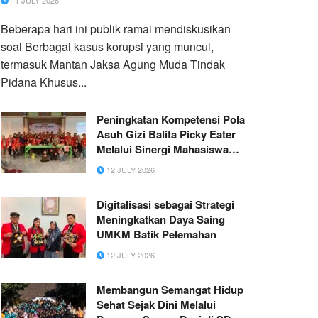
11 JULY 2026
Beberapa hari ini publik ramai mendiskusikan
soal Berbagai kasus korupsi yang muncul,
termasuk Mantan Jaksa Agung Muda Tindak
Pidana Khusus...
Peningkatan Kompetensi Pola
Asuh Gizi Balita Picky Eater
Melalui Sinergi Mahasiswa
KKN Untag Surabaya, Kader
12 JULY 2026
Posyandu, dan Ibu Muda di
Desa Lasem, Kecamatan
Digitalisasi sebagai Strategi
Sidayu, Kabupaten Gresik
Meningkatkan Daya Saing
UMKM Batik Pelemahan
12 JULY 2026
Membangun Semangat Hidup
Sehat Sejak Dini Melalui