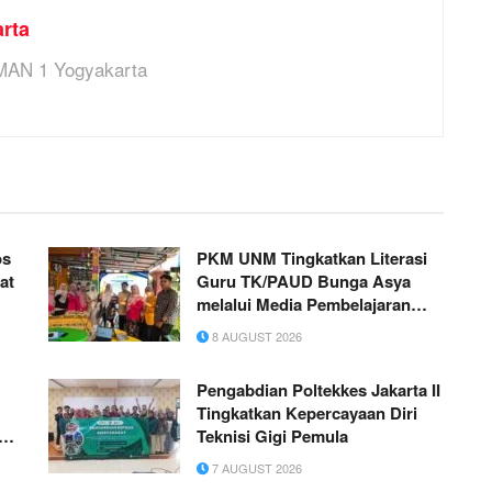
rta
MAN 1 Yogyakarta
os
PKM UNM Tingkatkan Literasi
at
Guru TK/PAUD Bunga Asya
melalui Media Pembelajaran
Matematika Digital
8 AUGUST 2026
Pengabdian Poltekkes Jakarta II
Tingkatkan Kepercayaan Diri
n
Teknisi Gigi Pemula
o
7 AUGUST 2026