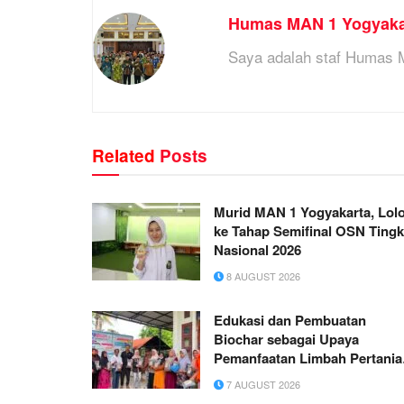
Humas MAN 1 Yogyaka
Saya adalah staf Humas 
Related
Posts
Murid MAN 1 Yogyakarta, Lol
ke Tahap Semifinal OSN Tingk
Nasional 2026
8 AUGUST 2026
Edukasi dan Pembuatan
Biochar sebagai Upaya
Pemanfaatan Limbah Pertania
di Gampong Sambongan Bar
7 AUGUST 2026