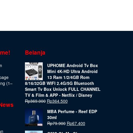
ome!
Belanja
on
UPHOME Android Tv Box
Mini 4K-HD Ultra Android
epage
13 Ram 1/2/4GB Rom
ing (1–
8/16/32GB WIFI 2.4G/5G Bluetooth
Smart Tv Box Unlock FULL CHANNEL
TV & Film & APP - Netflix / Disney
Rp
369.000
Rp
364.500
 News
MBA Perfume - Reef EDP
30ml
Rp
79.900
Rp
67.400
an