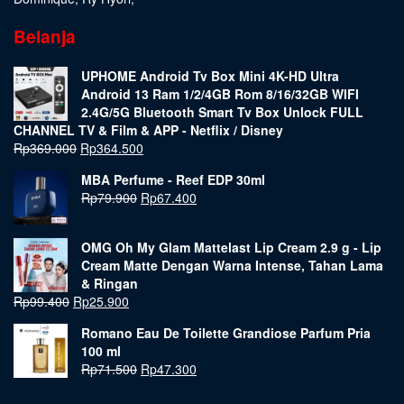
Belanja
UPHOME Android Tv Box Mini 4K-HD Ultra
Android 13 Ram 1/2/4GB Rom 8/16/32GB WIFI
2.4G/5G Bluetooth Smart Tv Box Unlock FULL
CHANNEL TV & Film & APP - Netflix / Disney
Rp
369.000
Rp
364.500
MBA Perfume - Reef EDP 30ml
Rp
79.900
Rp
67.400
OMG Oh My Glam Mattelast Lip Cream 2.9 g - Lip
Cream Matte Dengan Warna Intense, Tahan Lama
& Ringan
Rp
99.400
Rp
25.900
Romano Eau De Toilette Grandiose Parfum Pria
100 ml
Rp
71.500
Rp
47.300