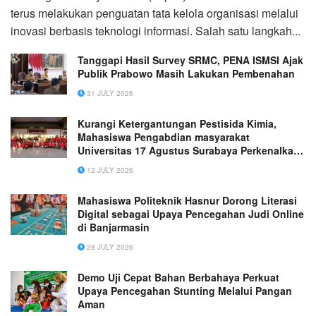
terus melakukan penguatan tata kelola organisasi melalui
inovasi berbasis teknologi informasi. Salah satu langkah...
Tanggapi Hasil Survey SRMC, PENA ISMSI Ajak
Publik Prabowo Masih Lakukan Pembenahan
31 JULY 2026
Kurangi Ketergantungan Pestisida Kimia,
Mahasiswa Pengabdian masyarakat
Universitas 17 Agustus Surabaya Perkenalkan
Perangkap Hama Bertenaga Surya di Desa
12 JULY 2026
Lasem Gresik
Mahasiswa Politeknik Hasnur Dorong Literasi
Digital sebagai Upaya Pencegahan Judi Online
di Banjarmasin
28 JULY 2026
Demo Uji Cepat Bahan Berbahaya Perkuat
Upaya Pencegahan Stunting Melalui Pangan
Aman