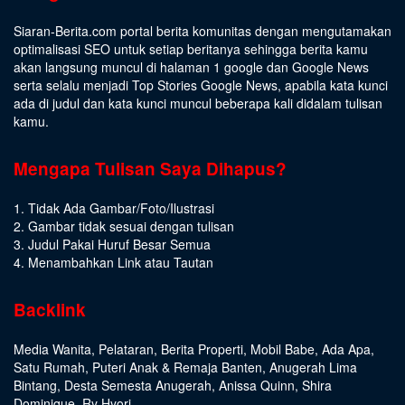
Siaran-Berita.com portal berita komunitas dengan mengutamakan
optimalisasi SEO untuk setiap beritanya sehingga berita kamu
akan langsung muncul di halaman 1 google dan Google News
serta selalu menjadi Top Stories Google News, apabila kata kunci
ada di judul dan kata kunci muncul beberapa kali didalam tulisan
kamu.
Mengapa Tulisan Saya Dihapus?
1. Tidak Ada Gambar/Foto/Ilustrasi
2. Gambar tidak sesuai dengan tulisan
3. Judul Pakai Huruf Besar Semua
4. Menambahkan Link atau Tautan
Backlink
Media Wanita
,
Pelataran
,
Berita Properti
,
Mobil Babe
,
Ada Apa
,
Satu Rumah
,
Puteri Anak & Remaja Banten
,
Anugerah Lima
Bintang
,
Desta Semesta Anugerah
,
Anissa Quinn
,
Shira
Dominique
,
Ry Hyori
,