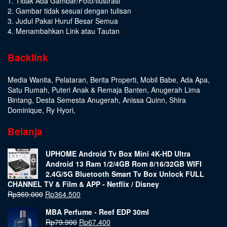
1. Tidak Ada Gambar/Foto/Ilustrasi
2. Gambar tidak sesuai dengan tulisan
3. Judul Pakai Huruf Besar Semua
4. Menambahkan Link atau Tautan
Backlink
Media Wanita
,
Pelataran
,
Berita Properti
,
Mobil Babe
,
Ada Apa
,
Satu Rumah
,
Puteri Anak & Remaja Banten
,
Anugerah Lima
Bintang
,
Desta Semesta Anugerah
,
Anissa Quinn
,
Shira
Dominique
,
Ry Hyori
,
Belanja
UPHOME Android Tv Box Mini 4K-HD Ultra
Android 13 Ram 1/2/4GB Rom 8/16/32GB WIFI
2.4G/5G Bluetooth Smart Tv Box Unlock FULL
CHANNEL TV & Film & APP - Netflix / Disney
Rp
369.000
Rp
364.500
MBA Perfume - Reef EDP 30ml
Rp
79.900
Rp
67.400