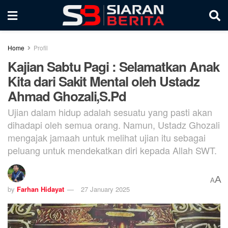
Home
Profil
Kajian Sabtu Pagi : Selamatkan Anak
Kita dari Sakit Mental oleh Ustadz
Ahmad Ghozali,S.Pd
Ujian dalam hidup adalah sesuatu yang pasti akan
dihadapi oleh semua orang. Namun, Ustadz Ghozali
mengajak jamaah untuk melihat ujian itu sebagai
peluang untuk mendekatkan diri kepada Allah SWT.
A
A
by
Farhan Hidayat
27 January 2025