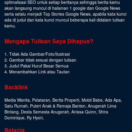
optimalisasi SEO untuk setiap beritanya sehingga berita kamu
akan langsung muncul di halaman 1 google dan Google News
serta selalu menjadi Top Stories Google News, apabila kata kunci
ada di judul dan kata kunci muncul beberapa kali didalam tulisan
kamu.
Mengapa Tulisan Saya Dihapus?
1. Tidak Ada Gambar/Foto/Ilustrasi
2. Gambar tidak sesuai dengan tulisan
3. Judul Pakai Huruf Besar Semua
4. Menambahkan Link atau Tautan
Backlink
Media Wanita
,
Pelataran
,
Berita Properti
,
Mobil Babe
,
Ada Apa
,
Satu Rumah
,
Puteri Anak & Remaja Banten
,
Anugerah Lima
Bintang
,
Desta Semesta Anugerah
,
Anissa Quinn
,
Shira
Dominique
,
Ry Hyori
,
Belanja