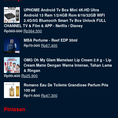
UPHOME Android Tv Box Mini 4K-HD Ultra
Android 13 Ram 1/2/4GB Rom 8/16/32GB WIFI
2.4G/5G Bluetooth Smart Tv Box Unlock FULL
CHANNEL TV & Film & APP - Netflix / Disney
Rp
369.000
Rp
364.500
MBA Perfume - Reef EDP 30ml
Rp
79.900
Rp
67.400
OMG Oh My Glam Mattelast Lip Cream 2.9 g - Lip
Cream Matte Dengan Warna Intense, Tahan Lama
& Ringan
Rp
99.400
Rp
25.900
Romano Eau De Toilette Grandiose Parfum Pria
100 ml
Rp
71.500
Rp
47.300
Pintasan