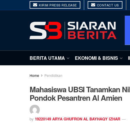
KIRIM PRESS RELEASE
CONTACT US
BERITA UTAMA
EKONOMI & BISNIS
Home
Pendidikan
Mahasiswa UBSI Tanamkan Nilai
Pondok Pesantren Al Amien
by
19220149 ARYA GHUFRON AL BAYHAQY IZHAR