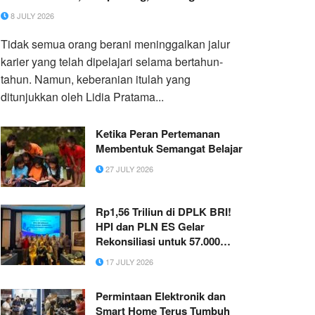
Indonesia ke Eropa
8 JULY 2026
Tidak semua orang berani meninggalkan jalur
karier yang telah dipelajari selama bertahun-
tahun. Namun, keberanian itulah yang
ditunjukkan oleh Lidia Pratama...
Ketika Peran Pertemanan
Membentuk Semangat Belajar
27 JULY 2026
Rp1,56 Triliun di DPLK BRI!
HPI dan PLN ES Gelar
Rekonsiliasi untuk 57.000
Pekerja
17 JULY 2026
Permintaan Elektronik dan
Smart Home Terus Tumbuh