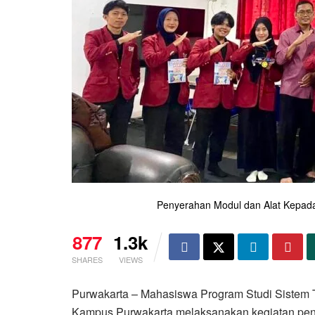
Penyerahan Modul dan Alat Kepad
877
1.3k
SHARES
VIEWS
Purwakarta – Mahasiswa Program Studi Sistem T
Kampus Purwakarta melaksanakan kegiatan pen