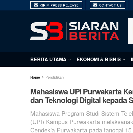
KIRIM PRESS RELEASE
CONTACT US
BERITA UTAMA
EKONOMI & BISNIS
Home
Pendidikan
Mahasiswa UPI Purwakarta Ken
dan Teknologi Digital kepada 
Mahasiswa Program Studi Sistem Telek
(UPI) Kampus Purwakarta melaksanaka
Cendekia Purwakarta pada tanggal 15 