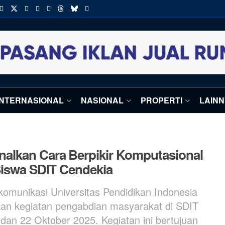
INTERNASIONAL
NASIONAL
PROPERTI
LAIN
alkan Cara Berpikir Komputasional
Siswa SDIT Cendekia
omunikasi Universitas Pendidikan Indonesia
n kegiatan pengabdian masyarakat di SDIT
dan 22 Oktober 2025. Kegiatan ini bertujuan