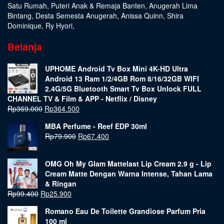
Satu Rumah
,
Puteri Anak & Remaja Banten
,
Anugerah Lima
Bintang
,
Desta Semesta Anugerah
,
Anissa Quinn
,
Shira
Dominique
,
Ry Hyori
,
Belanja
UPHOME Android Tv Box Mini 4K-HD Ultra
Android 13 Ram 1/2/4GB Rom 8/16/32GB WIFI
2.4G/5G Bluetooth Smart Tv Box Unlock FULL
CHANNEL TV & Film & APP - Netflix / Disney
Rp
369.000
Rp
364.500
MBA Perfume - Reef EDP 30ml
Rp
79.900
Rp
67.400
OMG Oh My Glam Mattelast Lip Cream 2.9 g - Lip
Cream Matte Dengan Warna Intense, Tahan Lama
& Ringan
Rp
99.400
Rp
25.900
Romano Eau De Toilette Grandiose Parfum Pria
100 ml