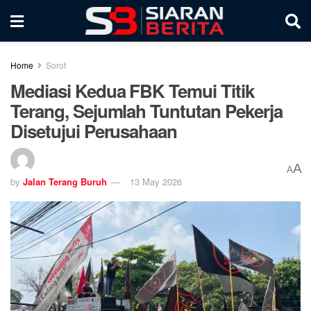
Home
Sorot
Mediasi Kedua FBK Temui Titik
Terang, Sejumlah Tuntutan Pekerja
Disetujui Perusahaan
A
A
by
Jalan Terang Buruh
13 May 2026