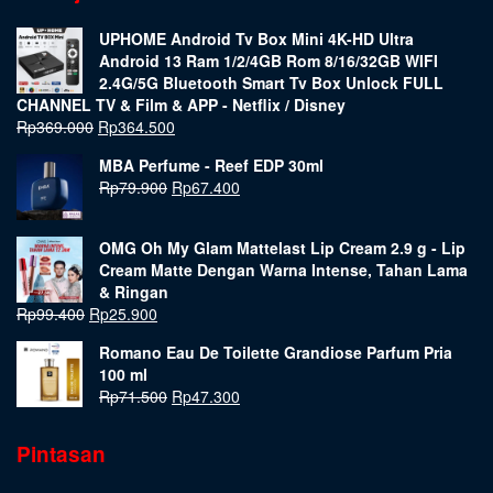
UPHOME Android Tv Box Mini 4K-HD Ultra
Android 13 Ram 1/2/4GB Rom 8/16/32GB WIFI
2.4G/5G Bluetooth Smart Tv Box Unlock FULL
CHANNEL TV & Film & APP - Netflix / Disney
Rp
369.000
Rp
364.500
MBA Perfume - Reef EDP 30ml
Rp
79.900
Rp
67.400
OMG Oh My Glam Mattelast Lip Cream 2.9 g - Lip
Cream Matte Dengan Warna Intense, Tahan Lama
& Ringan
Rp
99.400
Rp
25.900
Romano Eau De Toilette Grandiose Parfum Pria
100 ml
Rp
71.500
Rp
47.300
Pintasan