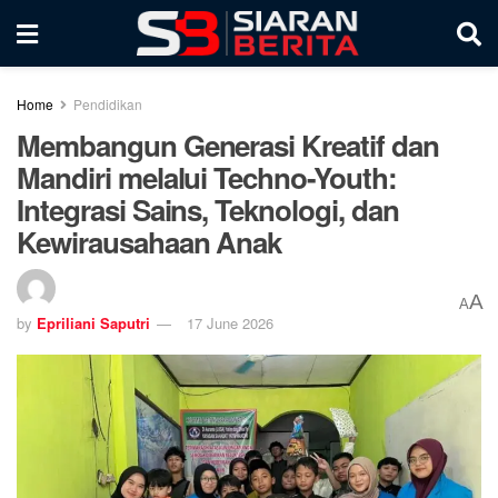
Home
Pendidikan
Membangun Generasi Kreatif dan
Mandiri melalui Techno-Youth:
Integrasi Sains, Teknologi, dan
Kewirausahaan Anak
A
A
by
Epriliani Saputri
17 June 2026