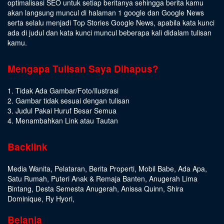
optimalisasi SEO untuk setiap beritanya sehingga berita kamu
akan langsung muncul di halaman 1 google dan Google News
serta selalu menjadi Top Stories Google News, apabila kata kunci
ada di judul dan kata kunci muncul beberapa kali didalam tulisan
kamu.
Mengapa Tulisan Saya Dihapus?
1. Tidak Ada Gambar/Foto/Ilustrasi
2. Gambar tidak sesuai dengan tulisan
3. Judul Pakai Huruf Besar Semua
4. Menambahkan Link atau Tautan
Backlink
Media Wanita
,
Pelataran
,
Berita Properti
,
Mobil Babe
,
Ada Apa
,
Satu Rumah
,
Puteri Anak & Remaja Banten
,
Anugerah Lima
Bintang
,
Desta Semesta Anugerah
,
Anissa Quinn
,
Shira
Dominique
,
Ry Hyori
,
Belanja