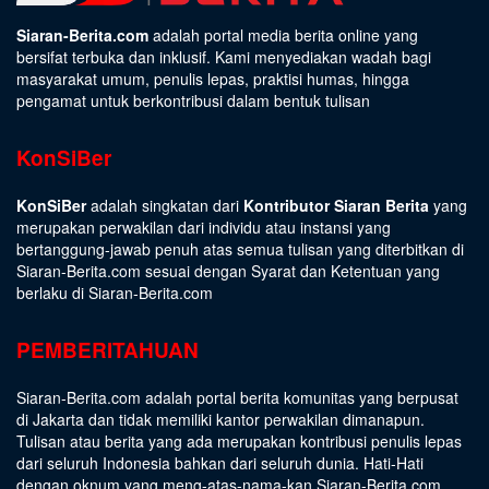
Siaran-Berita.com
adalah portal media berita online yang
bersifat terbuka dan inklusif. Kami menyediakan wadah bagi
masyarakat umum, penulis lepas, praktisi humas, hingga
pengamat untuk berkontribusi dalam bentuk tulisan
KonSiBer
KonSiBer
adalah singkatan dari
Kontributor Siaran Berita
yang
merupakan perwakilan dari individu atau instansi yang
bertanggung-jawab penuh atas semua tulisan yang diterbitkan di
Siaran-Berita.com sesuai dengan
Syarat dan Ketentuan
yang
berlaku di Siaran-Berita.com
PEMBERITAHUAN
Siaran-Berita.com adalah portal berita komunitas yang berpusat
di Jakarta dan tidak memiliki kantor perwakilan dimanapun.
Tulisan atau berita yang ada merupakan kontribusi penulis lepas
dari seluruh Indonesia bahkan dari seluruh dunia. Hati-Hati
dengan oknum yang meng-atas-nama-kan Siaran-Berita.com