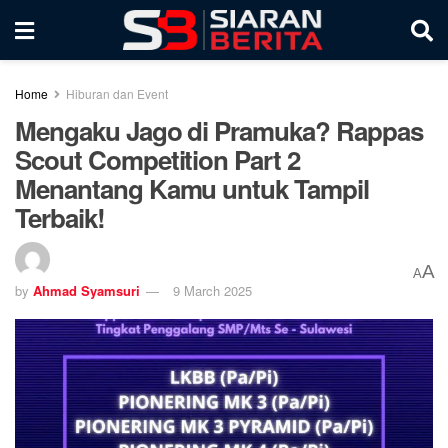
Home
Hiburan dan Event
Mengaku Jago di Pramuka? Rappas
Scout Competition Part 2
Menantang Kamu untuk Tampil
Terbaik!
A
A
by
Ahmad Syamsuri
9 March 2025