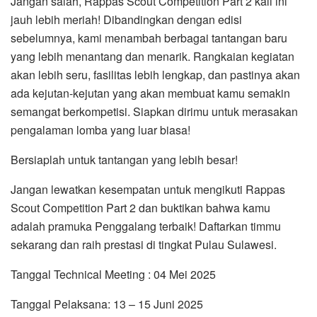
Jangan salah, Rappas Scout Competition Part 2 kali ini
jauh lebih meriah! Dibandingkan dengan edisi
sebelumnya, kami menambah berbagai tantangan baru
yang lebih menantang dan menarik. Rangkaian kegiatan
akan lebih seru, fasilitas lebih lengkap, dan pastinya akan
ada kejutan-kejutan yang akan membuat kamu semakin
semangat berkompetisi. Siapkan dirimu untuk merasakan
pengalaman lomba yang luar biasa!
Bersiaplah untuk tantangan yang lebih besar!
Jangan lewatkan kesempatan untuk mengikuti Rappas
Scout Competition Part 2 dan buktikan bahwa kamu
adalah pramuka Penggalang terbaik! Daftarkan timmu
sekarang dan raih prestasi di tingkat Pulau Sulawesi.
Tanggal Technical Meeting : 04 Mei 2025
Tanggal Pelaksana: 13 – 15 Juni 2025