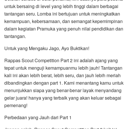
untuk bersaing di level yang lebih tinggi dalam berbagai
tantangan seru. Lomba ini bertujuan untuk meningkatkan
kemampuan, kebersamaan, dan semangat kepemimpinan
dalam kegiatan Pramuka yang penuh nilai pendidikan dan
tantangan.
Untuk yang Mengaku Jago, Ayo Buktikan!
Rappas Scout Competition Part 2 ini adalah ajang yang
tepat untuk menguji kemampuanmu lebih jauh! Tantangan
kali ini akan lebih berat, lebih seru, dan jauh lebih meriah
dibandingkan dengan part 1. Kami menantang kamu untuk
menunjukkan siapa yang benar-benar layak menyandang
gelar juara! hanya yang terbaik yang akan keluar sebagai
pemenang!
Perbedaan yang Jauh dari Part 1