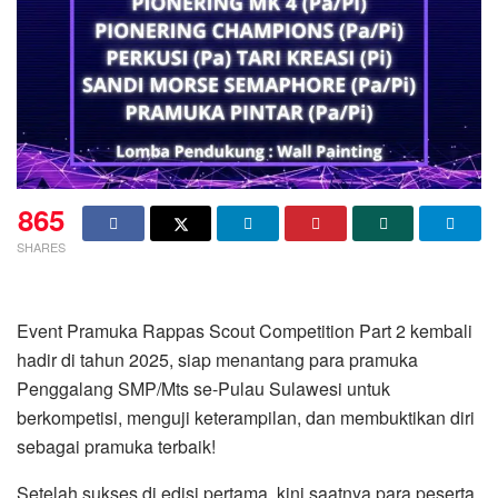
865
SHARES
Event Pramuka Rappas Scout Competition Part 2 kembali
hadir di tahun 2025, siap menantang para pramuka
Penggalang SMP/Mts se-Pulau Sulawesi untuk
berkompetisi, menguji keterampilan, dan membuktikan diri
sebagai pramuka terbaik!
Setelah sukses di edisi pertama, kini saatnya para peserta