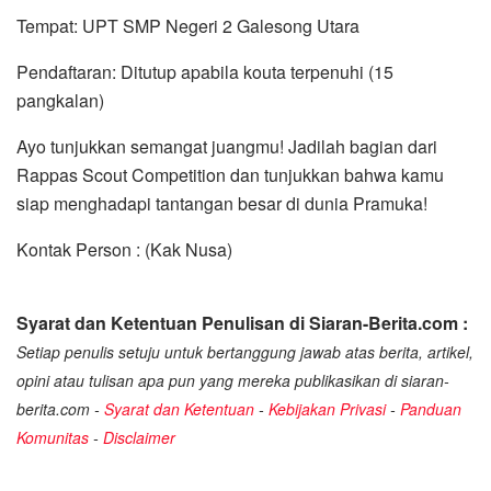
Tempat: UPT SMP Negeri 2 Galesong Utara
Pendaftaran: Ditutup apabila kouta terpenuhi (15
pangkalan)
Ayo tunjukkan semangat juangmu! Jadilah bagian dari
Rappas Scout Competition dan tunjukkan bahwa kamu
siap menghadapi tantangan besar di dunia Pramuka!
Kontak Person : (Kak Nusa)
Syarat dan Ketentuan Penulisan di Siaran-Berita.com :
Setiap penulis setuju untuk bertanggung jawab atas berita, artikel,
opini atau tulisan apa pun yang mereka publikasikan di siaran-
berita.com -
Syarat dan Ketentuan
-
Kebijakan Privasi
-
Panduan
Komunitas
-
Disclaimer