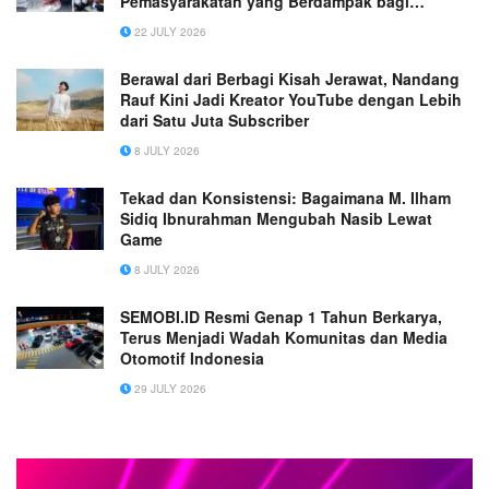
Pemasyarakatan yang Berdampak bagi
Masyarakat
22 JULY 2026
Berawal dari Berbagi Kisah Jerawat, Nandang
Rauf Kini Jadi Kreator YouTube dengan Lebih
dari Satu Juta Subscriber
8 JULY 2026
Tekad dan Konsistensi: Bagaimana M. Ilham
Sidiq Ibnurahman Mengubah Nasib Lewat
Game
8 JULY 2026
SEMOBI.ID Resmi Genap 1 Tahun Berkarya,
Terus Menjadi Wadah Komunitas dan Media
Otomotif Indonesia
29 JULY 2026