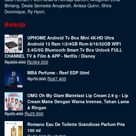
Bintang
,
Desta Semesta Anugerah
,
Anissa Quinn
,
Shira
Dominique
,
Ry Hyori
,
Belanja
UPHOME Android Tv Box Mini 4K-HD Ultra
Android 13 Ram 1/2/4GB Rom 8/16/32GB WIFI
2.4G/5G Bluetooth Smart Tv Box Unlock FULL
CHANNEL TV & Film & APP - Netflix / Disney
Rp
369.000
Rp
364.500
MBA Perfume - Reef EDP 30ml
Rp
79.900
Rp
67.400
OMG Oh My Glam Mattelast Lip Cream 2.9 g - Lip
Cream Matte Dengan Warna Intense, Tahan Lama
& Ringan
Rp
99.400
Rp
25.900
Romano Eau De Toilette Grandiose Parfum Pria
100 ml