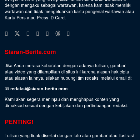
dengan mengaku sebagai wartawan, karena kami tidak memiliki
wartawan dan tidak mengeluarkan kartu pengenal wartawan atau
Kartu Pers atau Press ID Card.
Siaran-Berita.com
Jika Anda merasa keberatan dengan adanya tulisan, gambar,
atau video yang ditampilkan di situs ini karena alasan hak cipta
atau alasan lainnya, silakan hubungi tim redaksi melalui email di:
📧
redaksi@siaran-berita.com
Kami akan segera meninjau dan menghapus konten yang
dimaksud sesuai dengan kebijakan dan pertimbangan redaksi.
PENTING!
Tulisan yang tidak disertai dengan foto atau gambar atau ilustrasi