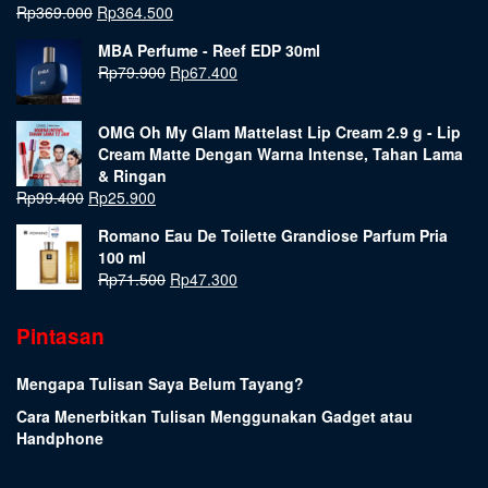
Rp
369.000
Rp
364.500
MBA Perfume - Reef EDP 30ml
Rp
79.900
Rp
67.400
OMG Oh My Glam Mattelast Lip Cream 2.9 g - Lip
Cream Matte Dengan Warna Intense, Tahan Lama
& Ringan
Rp
99.400
Rp
25.900
Romano Eau De Toilette Grandiose Parfum Pria
100 ml
Rp
71.500
Rp
47.300
Pintasan
Mengapa Tulisan Saya Belum Tayang?
Cara Menerbitkan Tulisan Menggunakan Gadget atau
Handphone