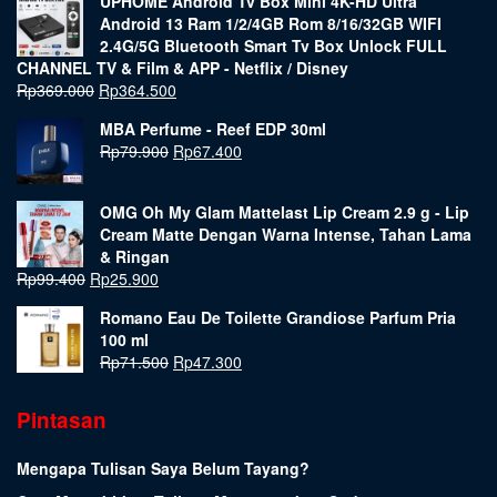
UPHOME Android Tv Box Mini 4K-HD Ultra
Android 13 Ram 1/2/4GB Rom 8/16/32GB WIFI
2.4G/5G Bluetooth Smart Tv Box Unlock FULL
CHANNEL TV & Film & APP - Netflix / Disney
Rp
369.000
Rp
364.500
MBA Perfume - Reef EDP 30ml
Rp
79.900
Rp
67.400
OMG Oh My Glam Mattelast Lip Cream 2.9 g - Lip
Cream Matte Dengan Warna Intense, Tahan Lama
& Ringan
Rp
99.400
Rp
25.900
Romano Eau De Toilette Grandiose Parfum Pria
100 ml
Rp
71.500
Rp
47.300
Pintasan
Mengapa Tulisan Saya Belum Tayang?