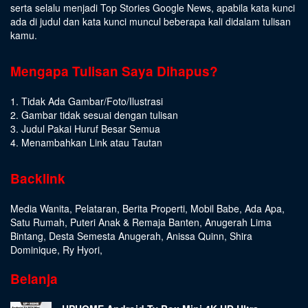
serta selalu menjadi Top Stories Google News, apabila kata kunci
ada di judul dan kata kunci muncul beberapa kali didalam tulisan
kamu.
Mengapa Tulisan Saya Dihapus?
1. Tidak Ada Gambar/Foto/Ilustrasi
2. Gambar tidak sesuai dengan tulisan
3. Judul Pakai Huruf Besar Semua
4. Menambahkan Link atau Tautan
Backlink
Media Wanita
,
Pelataran
,
Berita Properti
,
Mobil Babe
,
Ada Apa
,
Satu Rumah
,
Puteri Anak & Remaja Banten
,
Anugerah Lima
Bintang
,
Desta Semesta Anugerah
,
Anissa Quinn
,
Shira
Dominique
,
Ry Hyori
,
Belanja