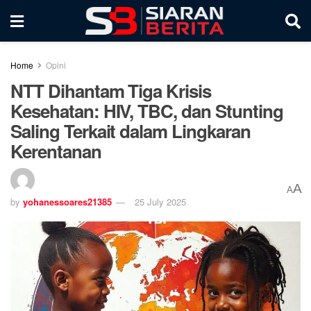
Home
Opini
NTT Dihantam Tiga Krisis
Kesehatan: HIV, TBC, dan Stunting
Saling Terkait dalam Lingkaran
Kerentanan
A
A
by
yohanessoares21385
25 July 2025