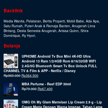
Backlink
Media Wanita
,
Pelataran
,
Berita Properti
,
Mobil Babe
,
Ada Apa
,
Satu Rumah
,
Puteri Anak & Remaja Banten
,
Anugerah Lima
Bintang
,
Desta Semesta Anugerah
,
Anissa Quinn
,
Shira
Dominique
,
Ry Hyori
,
Belanja
UPHOME Android Tv Box Mini 4K-HD Ultra
Android 13 Ram 1/2/4GB Rom 8/16/32GB WIFI
2.4G/5G Bluetooth Smart Tv Box Unlock FULL
CHANNEL TV & Film & APP - Netflix / Disney
Rp
369.000
Rp
364.500
MBA Perfume - Reef EDP 30ml
Rp
79.900
Rp
67.400
OMG Oh My Glam Mattelast Lip Cream 2.9 g - Lip
Cream Matte Dengan Warna Intense, Tahan Lama