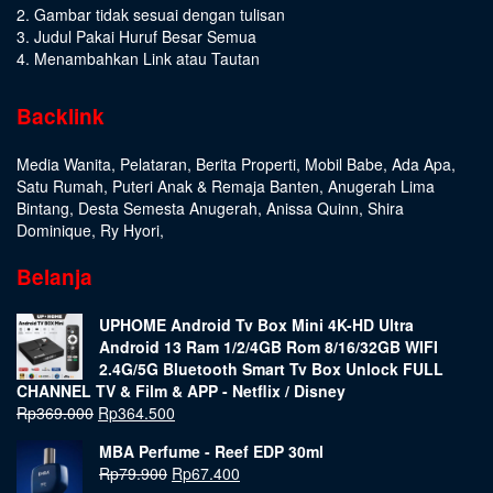
2. Gambar tidak sesuai dengan tulisan
3. Judul Pakai Huruf Besar Semua
4. Menambahkan Link atau Tautan
Backlink
Media Wanita
,
Pelataran
,
Berita Properti
,
Mobil Babe
,
Ada Apa
,
Satu Rumah
,
Puteri Anak & Remaja Banten
,
Anugerah Lima
Bintang
,
Desta Semesta Anugerah
,
Anissa Quinn
,
Shira
Dominique
,
Ry Hyori
,
Belanja
UPHOME Android Tv Box Mini 4K-HD Ultra
Android 13 Ram 1/2/4GB Rom 8/16/32GB WIFI
2.4G/5G Bluetooth Smart Tv Box Unlock FULL
CHANNEL TV & Film & APP - Netflix / Disney
Rp
369.000
Rp
364.500
MBA Perfume - Reef EDP 30ml
Rp
79.900
Rp
67.400