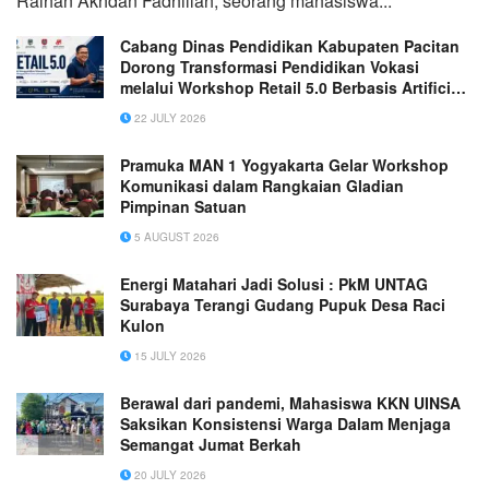
Raihan Akhdan Fadhillah, seorang mahasiswa...
Cabang Dinas Pendidikan Kabupaten Pacitan
Dorong Transformasi Pendidikan Vokasi
melalui Workshop Retail 5.0 Berbasis Artificial
Intelligence
22 JULY 2026
Pramuka MAN 1 Yogyakarta Gelar Workshop
Komunikasi dalam Rangkaian Gladian
Pimpinan Satuan
5 AUGUST 2026
Energi Matahari Jadi Solusi : PkM UNTAG
Surabaya Terangi Gudang Pupuk Desa Raci
Kulon
15 JULY 2026
Berawal dari pandemi, Mahasiswa KKN UINSA
Saksikan Konsistensi Warga Dalam Menjaga
Semangat Jumat Berkah
20 JULY 2026