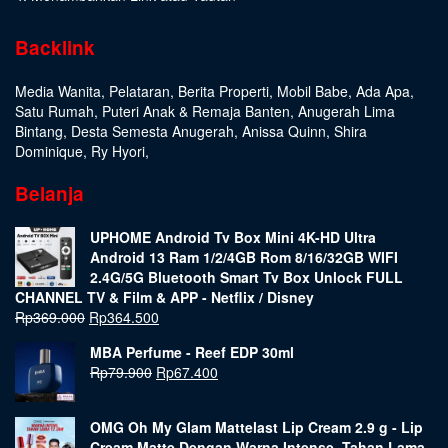
Backlink
Media Wanita
,
Pelataran
,
Berita Properti
,
Mobil Babe
,
Ada Apa
,
Satu Rumah
,
Puteri Anak & Remaja Banten
,
Anugerah Lima
Bintang
,
Desta Semesta Anugerah
,
Anissa Quinn
,
Shira
Dominique
,
Ry Hyori
,
Belanja
UPHOME Android Tv Box Mini 4K-HD Ultra
Android 13 Ram 1/2/4GB Rom 8/16/32GB WIFI
2.4G/5G Bluetooth Smart Tv Box Unlock FULL
CHANNEL TV & Film & APP - Netflix / Disney
Rp
369.000
Rp
364.500
MBA Perfume - Reef EDP 30ml
Rp
79.900
Rp
67.400
OMG Oh My Glam Mattelast Lip Cream 2.9 g - Lip
Cream Matte Dengan Warna Intense, Tahan Lama