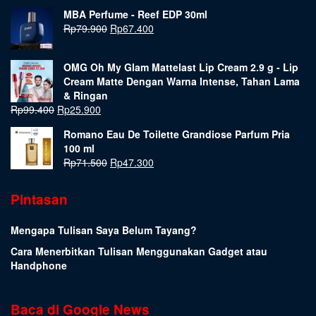
MBA Perfume - Reef EDP 30ml
Rp
79.900
Rp
67.400
OMG Oh My Glam Mattelast Lip Cream 2.9 g - Lip
Cream Matte Dengan Warna Intense, Tahan Lama
& Ringan
Rp
99.400
Rp
25.900
Romano Eau De Toilette Grandiose Parfum Pria
100 ml
Rp
71.500
Rp
47.300
Pintasan
Mengapa Tulisan Saya Belum Tayang?
Cara Menerbitkan Tulisan Menggunakan Gadget atau
Handphone
Baca di Google News