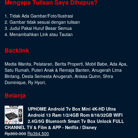
Mengapa Tulisan Saya Dihapus?
1. Tidak Ada Gambar/Foto/Ilustrasi
2. Gambar tidak sesuai dengan tulisan
3. Judul Pakai Huruf Besar Semua
4. Menambahkan Link atau Tautan
Backlink
Media Wanita
,
Pelataran
,
Berita Properti
,
Mobil Babe
,
Ada Apa
,
Satu Rumah
,
Puteri Anak & Remaja Banten
,
Anugerah Lima
Bintang
,
Desta Semesta Anugerah
,
Anissa Quinn
,
Shira
Dominique
,
Ry Hyori
,
Belanja
UPHOME Android Tv Box Mini 4K-HD Ultra
Android 13 Ram 1/2/4GB Rom 8/16/32GB WIFI
2.4G/5G Bluetooth Smart Tv Box Unlock FULL
CHANNEL TV & Film & APP - Netflix / Disney
Rp
369.000
Rp
364.500