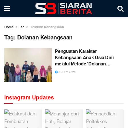
Home
Tag
Dolanan Kebangsaan
Tag:
Dolanan Kebangsaan
Penguatan Karakter
Kebangsaan Anak Usia Dini
melalui Metode ‘Dolanan
Kebangsaan’ Menggunakan
7 JULY 2026
Media Puzzle di TPQ Darul
Furqon Kota Malang
Instagram Updates