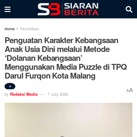
Home
Pendidikan
Penguatan Karakter Kebangsaan
Anak Usia Dini melalui Metode
‘Dolanan Kebangsaan’
Menggunakan Media Puzzle di TPQ
Darul Furqon Kota Malang
A
A
by
Redaksi Media
7 July 2026