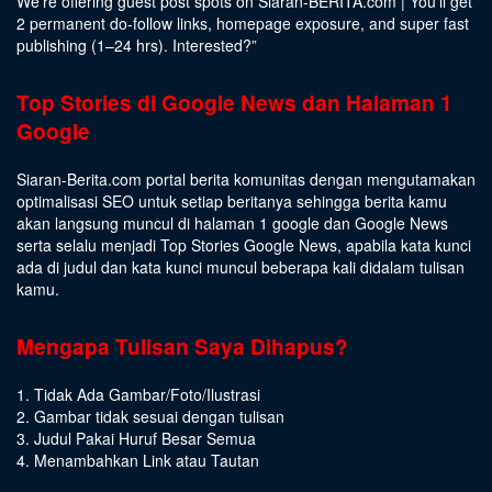
We’re offering guest post spots on Siaran-BERITA.com | You’ll get
2 permanent do-follow links, homepage exposure, and super fast
publishing (1–24 hrs).
Interested
?”
Top Stories di Google News dan Halaman 1
Google
Siaran-Berita.com portal berita komunitas dengan mengutamakan
optimalisasi SEO untuk setiap beritanya sehingga berita kamu
akan langsung muncul di halaman 1 google dan Google News
serta selalu menjadi Top Stories Google News, apabila kata kunci
ada di judul dan kata kunci muncul beberapa kali didalam tulisan
kamu.
Mengapa Tulisan Saya Dihapus?
1. Tidak Ada Gambar/Foto/Ilustrasi
2. Gambar tidak sesuai dengan tulisan
3. Judul Pakai Huruf Besar Semua
4. Menambahkan Link atau Tautan