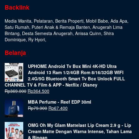
Backlink
Media Wanita
,
Pelataran
,
Berita Properti
,
Mobil Babe
,
Ada Apa
,
Satu Rumah
,
Puteri Anak & Remaja Banten
,
Anugerah Lima
Bintang
,
Desta Semesta Anugerah
,
Anissa Quinn
,
Shira
Dominique
,
Ry Hyori
,
Belanja
UPHOME Android Tv Box Mini 4K-HD Ultra
Android 13 Ram 1/2/4GB Rom 8/16/32GB WIFI
2.4G/5G Bluetooth Smart Tv Box Unlock FULL
CHANNEL TV & Film & APP - Netflix / Disney
Rp
369.000
Rp
364.500
MBA Perfume - Reef EDP 30ml
Rp
79.900
Rp
67.400
OMG Oh My Glam Mattelast Lip Cream 2.9 g - Lip
Cream Matte Dengan Warna Intense, Tahan Lama
& Ringan