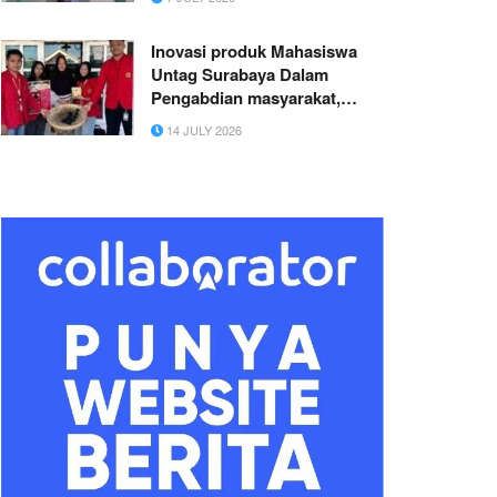
Fakultas Kedokteran
Universitas Jember
Inovasi produk Mahasiswa
Untag Surabaya Dalam
Pengabdian masyarakat,
Ubah Limbah Kulit Kedelai
14 JULY 2026
Jadi Briket di Gresik