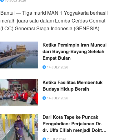
16 JULY 2026
Bantul — Tiga murid MAN 1 Yogyakarta berhasil
meraih juara satu dalam Lomba Cerdas Cermat
(LCC) Generasi Siaga Indonesia (GENESIA)...
Ketika Pemimpin Iran Muncul
dari Bayang-Bayang Setelah
Empat Bulan
14 JULY 2026
Ketika Fasilitas Membentuk
Budaya Hidup Bersih
14 JULY 2026
Dari Kota Tape ke Puncak
Pengabdian: Perjalanan Dr.
dr. Ulfa Elfiah menjadi Dokter
Bedah Plastik dan Dekan
7 JULY 2026