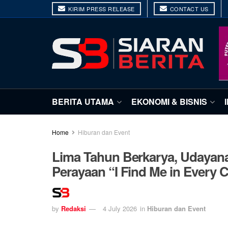
KIRIM PRESS RELEASE
CONTACT US
BERITA UTAMA
EKONOMI & BISNIS
Home
Hiburan dan Event
Lima Tahun Berkarya, Udayana 
Perayaan “I Find Me in Every 
by
Redaksi
4 July 2026
in
Hiburan dan Event