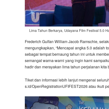
Lima Tahun Berkarya, Udayana Film Festival 5.0 Ha
Frederich Gulfan William Jacob Ramschie, selak
mengungkapkan, “Mencapai angka 5.0 adalah to
sebagai tempat bernaung tahun ini untuk membe
semangat warna-warni yang ingin kami sampaika
hadir dan merayakan lima tahun perjalanan kita 
Tiket dan informasi lebih lanjut mengenai seluru
s.id/OpenRegistrationUFIFEST2026 atau ikuti pe