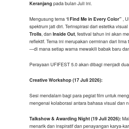
Keranjang
pada bulan Juli ini.
Mengusung tema “
I Find Me in Every Color”
, 
spektrum jati diri. Terinspirasi dari estetika vi
Trolls
, dan
Inside Out
, festival tahun ini akan
reflektif. Tema ini merupakan cerminan dari lim
—di mana setiap warna mewakili babak baru da
Perayaan UFIFEST 5.0 akan dibagi menjadi dua
Creative Workshop (17 Juli 2026):
Sesi mendalam bagi para pegiat film untuk mengas
mengenai kolaborasi antara bahasa visual dan n
Talkshow & Awarding Night (19 Juli 2026):
Mal
menarik dan inspiratif dan penayangan karya-ka