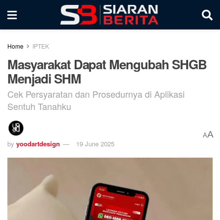
Home
IPTEK
Masyarakat Dapat Mengubah SHGB
Menjadi SHM
Cek Persyaratan dan Prosedurnya di Aplikasi
Sentuh Tanahku
A
A
by
yoodartdesign
19 June 2025