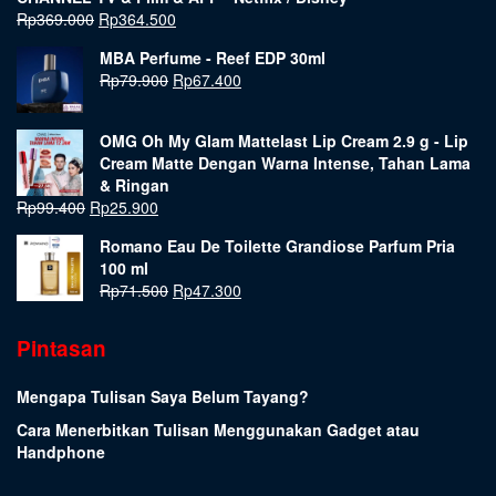
Rp
369.000
Rp
364.500
MBA Perfume - Reef EDP 30ml
Rp
79.900
Rp
67.400
OMG Oh My Glam Mattelast Lip Cream 2.9 g - Lip
Cream Matte Dengan Warna Intense, Tahan Lama
& Ringan
Rp
99.400
Rp
25.900
Romano Eau De Toilette Grandiose Parfum Pria
100 ml
Rp
71.500
Rp
47.300
Pintasan
Mengapa Tulisan Saya Belum Tayang?
Cara Menerbitkan Tulisan Menggunakan Gadget atau
Handphone