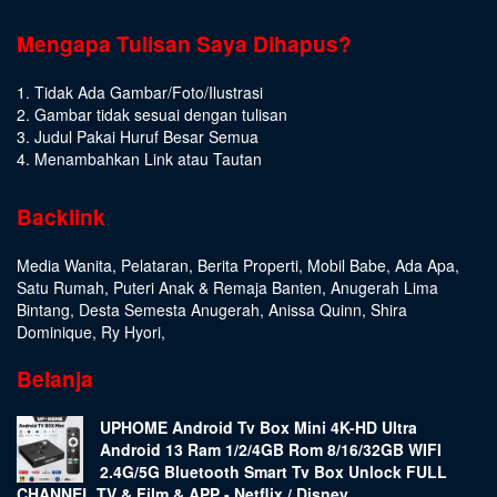
Mengapa Tulisan Saya Dihapus?
1. Tidak Ada Gambar/Foto/Ilustrasi
2. Gambar tidak sesuai dengan tulisan
3. Judul Pakai Huruf Besar Semua
4. Menambahkan Link atau Tautan
Backlink
Media Wanita
,
Pelataran
,
Berita Properti
,
Mobil Babe
,
Ada Apa
,
Satu Rumah
,
Puteri Anak & Remaja Banten
,
Anugerah Lima
Bintang
,
Desta Semesta Anugerah
,
Anissa Quinn
,
Shira
Dominique
,
Ry Hyori
,
Belanja
UPHOME Android Tv Box Mini 4K-HD Ultra
Android 13 Ram 1/2/4GB Rom 8/16/32GB WIFI
2.4G/5G Bluetooth Smart Tv Box Unlock FULL
CHANNEL TV & Film & APP - Netflix / Disney