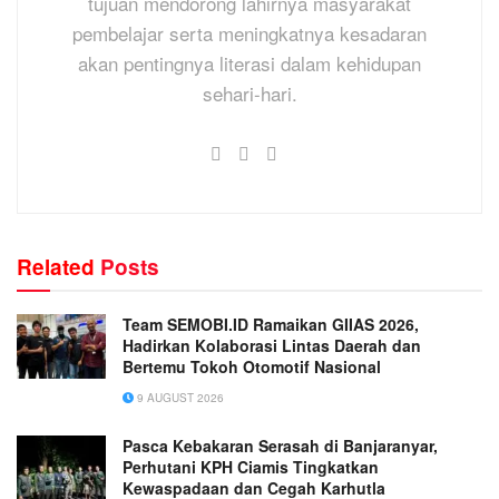
tujuan mendorong lahirnya masyarakat
pembelajar serta meningkatnya kesadaran
akan pentingnya literasi dalam kehidupan
sehari-hari.
Related
Posts
Team SEMOBI.ID Ramaikan GIIAS 2026,
Hadirkan Kolaborasi Lintas Daerah dan
Bertemu Tokoh Otomotif Nasional
9 AUGUST 2026
Pasca Kebakaran Serasah di Banjaranyar,
Perhutani KPH Ciamis Tingkatkan
Kewaspadaan dan Cegah Karhutla