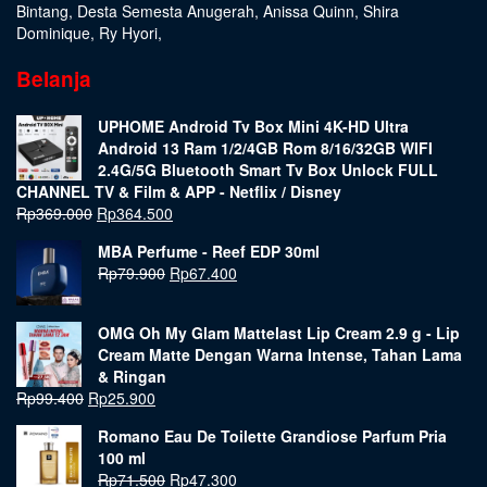
Bintang
,
Desta Semesta Anugerah
,
Anissa Quinn
,
Shira
Dominique
,
Ry Hyori
,
Belanja
UPHOME Android Tv Box Mini 4K-HD Ultra
Android 13 Ram 1/2/4GB Rom 8/16/32GB WIFI
2.4G/5G Bluetooth Smart Tv Box Unlock FULL
CHANNEL TV & Film & APP - Netflix / Disney
Rp
369.000
Rp
364.500
MBA Perfume - Reef EDP 30ml
Rp
79.900
Rp
67.400
OMG Oh My Glam Mattelast Lip Cream 2.9 g - Lip
Cream Matte Dengan Warna Intense, Tahan Lama
& Ringan
Rp
99.400
Rp
25.900
Romano Eau De Toilette Grandiose Parfum Pria
100 ml
Rp
71.500
Rp
47.300