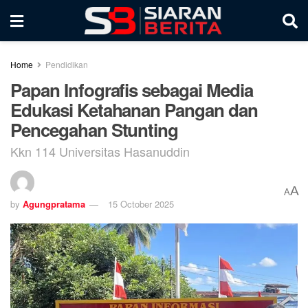
Home
Pendidikan
Papan Infografis sebagai Media
Edukasi Ketahanan Pangan dan
Pencegahan Stunting
Kkn 114 Universitas Hasanuddin
A
A
by
Agungpratama
15 October 2025