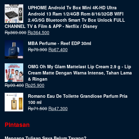
UPHOME Android Tv Box Mini 4K-HD Ultra
Android 13 Ram 1/2/4GB Rom 8/16/32GB WIFI
2.4G/5G Bluetooth Smart Tv Box Unlock FULL
CHANNEL TV & Film & APP - Netflix / Disney
Rp
369.000
Rp
364.500
MBA Perfume - Reef EDP 30ml
Rp
79.900
Rp
67.400
OMG Oh My Glam Mattelast Lip Cream 2.9 g - Lip
Cream Matte Dengan Warna Intense, Tahan Lama
& Ringan
Rp
99.400
Rp
25.900
Romano Eau De Toilette Grandiose Parfum Pria
100 ml
Rp
71.500
Rp
47.300
Pintasan
Mengapa Tulisan Saya Belum Tayang?