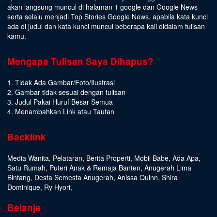
akan langsung muncul di halaman 1 google dan Google News
serta selalu menjadi Top Stories Google News, apabila kata kunci
ada di judul dan kata kunci muncul beberapa kali didalam tulisan
kamu.
Mengapa Tulisan Saya Dihapus?
1. Tidak Ada Gambar/Foto/Ilustrasi
2. Gambar tidak sesuai dengan tulisan
3. Judul Pakai Huruf Besar Semua
4. Menambahkan Link atau Tautan
Backlink
Media Wanita
,
Pelataran
,
Berita Properti
,
Mobil Babe
,
Ada Apa
,
Satu Rumah
,
Puteri Anak & Remaja Banten
,
Anugerah Lima
Bintang
,
Desta Semesta Anugerah
,
Anissa Quinn
,
Shira
Dominique
,
Ry Hyori
,
Belanja