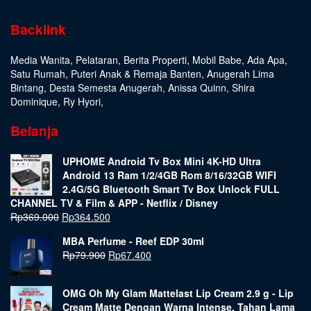
Backlink
Media Wanita
,
Pelataran
,
Berita Properti
,
Mobil Babe
,
Ada Apa
,
Satu Rumah
,
Puteri Anak & Remaja Banten
,
Anugerah Lima
Bintang
,
Desta Semesta Anugerah
,
Anissa Quinn
,
Shira
Dominique
,
Ry Hyori
,
Belanja
UPHOME Android Tv Box Mini 4K-HD Ultra
Android 13 Ram 1/2/4GB Rom 8/16/32GB WIFI
2.4G/5G Bluetooth Smart Tv Box Unlock FULL
CHANNEL TV & Film & APP - Netflix / Disney
Rp
369.000
Rp
364.500
MBA Perfume - Reef EDP 30ml
Rp
79.900
Rp
67.400
OMG Oh My Glam Mattelast Lip Cream 2.9 g - Lip
Cream Matte Dengan Warna Intense, Tahan Lama