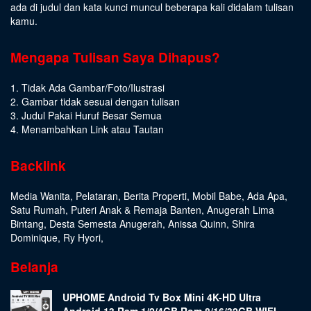
ada di judul dan kata kunci muncul beberapa kali didalam tulisan
kamu.
Mengapa Tulisan Saya Dihapus?
1. Tidak Ada Gambar/Foto/Ilustrasi
2. Gambar tidak sesuai dengan tulisan
3. Judul Pakai Huruf Besar Semua
4. Menambahkan Link atau Tautan
Backlink
Media Wanita
,
Pelataran
,
Berita Properti
,
Mobil Babe
,
Ada Apa
,
Satu Rumah
,
Puteri Anak & Remaja Banten
,
Anugerah Lima
Bintang
,
Desta Semesta Anugerah
,
Anissa Quinn
,
Shira
Dominique
,
Ry Hyori
,
Belanja
UPHOME Android Tv Box Mini 4K-HD Ultra
Android 13 Ram 1/2/4GB Rom 8/16/32GB WIFI