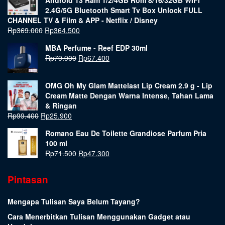
2.4G/5G Bluetooth Smart Tv Box Unlock FULL
CHANNEL TV & Film & APP - Netflix / Disney
Rp
369.000
Rp
364.500
MBA Perfume - Reef EDP 30ml
Rp
79.900
Rp
67.400
OMG Oh My Glam Mattelast Lip Cream 2.9 g - Lip
Cream Matte Dengan Warna Intense, Tahan Lama
& Ringan
Rp
99.400
Rp
25.900
Romano Eau De Toilette Grandiose Parfum Pria
100 ml
Rp
71.500
Rp
47.300
Pintasan
Mengapa Tulisan Saya Belum Tayang?
Cara Menerbitkan Tulisan Menggunakan Gadget atau