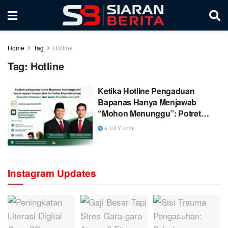
Home
Tag
Hotline
Tag:
Hotline
Ketika Hotline Pengaduan
Bapanas Hanya Menjawab
“Mohon Menunggu”: Potret
Akuntabilitas Pelayanan Publik
6 JULY 2026
Instagram Updates