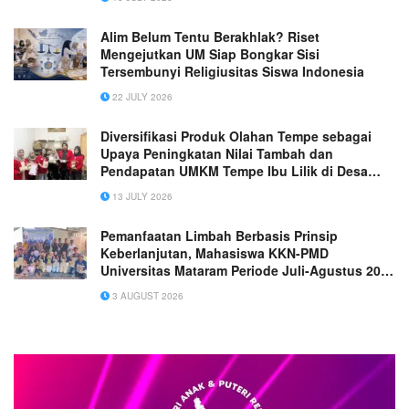
Alim Belum Tentu Berakhlak? Riset
Mengejutkan UM Siap Bongkar Sisi
Tersembunyi Religiusitas Siswa Indonesia
22 JULY 2026
Diversifikasi Produk Olahan Tempe sebagai
Upaya Peningkatan Nilai Tambah dan
Pendapatan UMKM Tempe Ibu Lilik di Desa
Bedanten Kecamatan Bungah Kabupaten
13 JULY 2026
Gresik
Pemanfaatan Limbah Berbasis Prinsip
Keberlanjutan, Mahasiswa KKN-PMD
Universitas Mataram Periode Juli-Agustus 2026
Dorong Pengelolaan Limbah Organik dan
3 AUGUST 2026
Penghijauan di 14 Dusun Desa Ubung, Kec.
Jonggat, Kabupaten Lombok Tengah