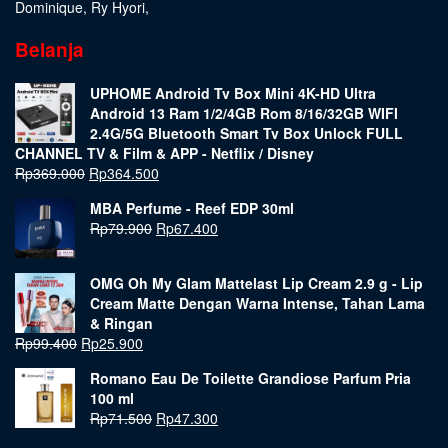
Dominique
,
Ry Hyori
,
Belanja
UPHOME Android Tv Box Mini 4K-HD Ultra
Android 13 Ram 1/2/4GB Rom 8/16/32GB WIFI
2.4G/5G Bluetooth Smart Tv Box Unlock FULL
CHANNEL TV & Film & APP - Netflix / Disney
Rp
369.000
Rp
364.500
MBA Perfume - Reef EDP 30ml
Rp
79.900
Rp
67.400
OMG Oh My Glam Mattelast Lip Cream 2.9 g - Lip
Cream Matte Dengan Warna Intense, Tahan Lama
& Ringan
Rp
99.400
Rp
25.900
Romano Eau De Toilette Grandiose Parfum Pria
100 ml
Rp
71.500
Rp
47.300