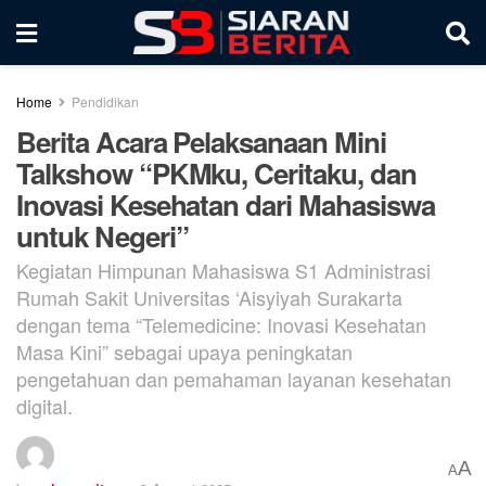
Home
Pendidikan
Berita Acara Pelaksanaan Mini
Talkshow “PKMku, Ceritaku, dan
Inovasi Kesehatan dari Mahasiswa
untuk Negeri”
Kegiatan Himpunan Mahasiswa S1 Administrasi
Rumah Sakit Universitas ‘Aisyiyah Surakarta
dengan tema “Telemedicine: Inovasi Kesehatan
Masa Kini” sebagai upaya peningkatan
pengetahuan dan pemahaman layanan kesehatan
digital.
A
A