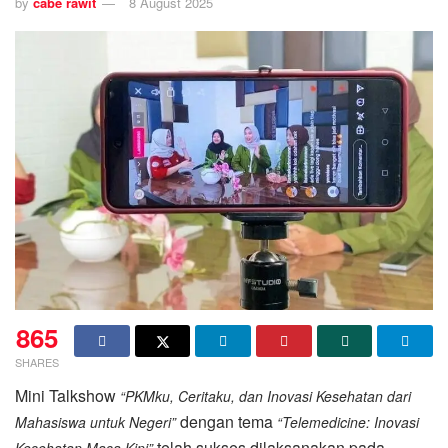
by
cabe rawit
8 August 2025
865
SHARES
Mini Talkshow
“PKMku, Ceritaku, dan Inovasi Kesehatan dari
dengan tema
Mahasiswa untuk Negeri”
“Telemedicine: Inovasi
telah sukses dilaksanakan pada
Kesehatan Masa Kini”