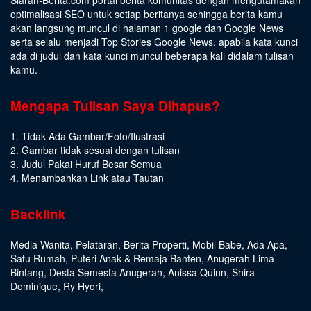
optimalisasi SEO untuk setiap beritanya sehingga berita kamu
akan langsung muncul di halaman 1 google dan Google News
serta selalu menjadi Top Stories Google News, apabila kata kunci
ada di judul dan kata kunci muncul beberapa kali didalam tulisan
kamu.
Mengapa Tulisan Saya Dihapus?
1. Tidak Ada Gambar/Foto/Ilustrasi
2. Gambar tidak sesuai dengan tulisan
3. Judul Pakai Huruf Besar Semua
4. Menambahkan Link atau Tautan
Backlink
Media Wanita
,
Pelataran
,
Berita Properti
,
Mobil Babe
,
Ada Apa
,
Satu Rumah
,
Puteri Anak & Remaja Banten
,
Anugerah Lima
Bintang
,
Desta Semesta Anugerah
,
Anissa Quinn
,
Shira
Dominique
,
Ry Hyori
,