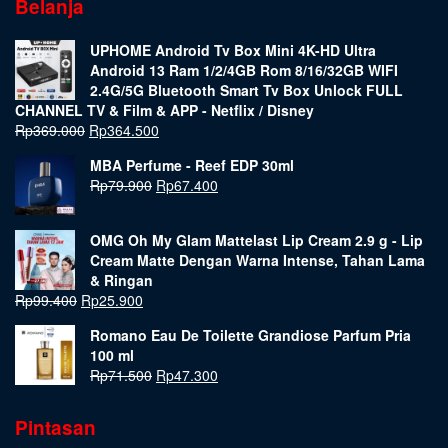
Belanja
UPHOME Android Tv Box Mini 4K-HD Ultra
Android 13 Ram 1/2/4GB Rom 8/16/32GB WIFI
2.4G/5G Bluetooth Smart Tv Box Unlock FULL
CHANNEL TV & Film & APP - Netflix / Disney
Rp
369.000
Rp
364.500
MBA Perfume - Reef EDP 30ml
Rp
79.900
Rp
67.400
OMG Oh My Glam Mattelast Lip Cream 2.9 g - Lip
Cream Matte Dengan Warna Intense, Tahan Lama
& Ringan
Rp
99.400
Rp
25.900
Romano Eau De Toilette Grandiose Parfum Pria
100 ml
Rp
71.500
Rp
47.300
Pintasan