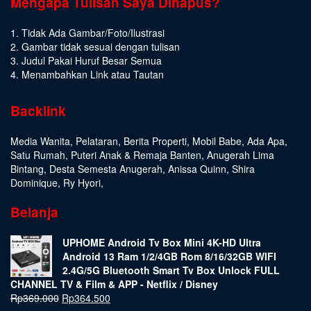
Mengapa Tulisan Saya Dihapus?
1. Tidak Ada Gambar/Foto/Ilustrasi
2. Gambar tidak sesuai dengan tulisan
3. Judul Pakai Huruf Besar Semua
4. Menambahkan Link atau Tautan
Backlink
Media Wanita
,
Pelataran
,
Berita Properti
,
Mobil Babe
,
Ada Apa
,
Satu Rumah
,
Puteri Anak & Remaja Banten
,
Anugerah Lima
Bintang
,
Desta Semesta Anugerah
,
Anissa Quinn
,
Shira
Dominique
,
Ry Hyori
,
Belanja
UPHOME Android Tv Box Mini 4K-HD Ultra
Android 13 Ram 1/2/4GB Rom 8/16/32GB WIFI
2.4G/5G Bluetooth Smart Tv Box Unlock FULL
CHANNEL TV & Film & APP - Netflix / Disney
Rp
369.000
Rp
364.500