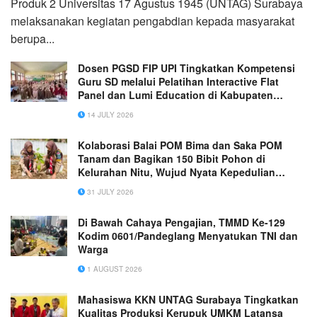
Produk 2 Universitas 17 Agustus 1945 (UNTAG) Surabaya
melaksanakan kegiatan pengabdian kepada masyarakat
berupa...
Dosen PGSD FIP UPI Tingkatkan Kompetensi
Guru SD melalui Pelatihan Interactive Flat
Panel dan Lumi Education di Kabupaten
Bandung
14 JULY 2026
Kolaborasi Balai POM Bima dan Saka POM
Tanam dan Bagikan 150 Bibit Pohon di
Kelurahan Nitu, Wujud Nyata Kepedulian
terhadap Lingkungan
31 JULY 2026
Di Bawah Cahaya Pengajian, TMMD Ke-129
Kodim 0601/Pandeglang Menyatukan TNI dan
Warga
1 AUGUST 2026
Mahasiswa KKN UNTAG Surabaya Tingkatkan
Kualitas Produksi Kerupuk UMKM Latansa