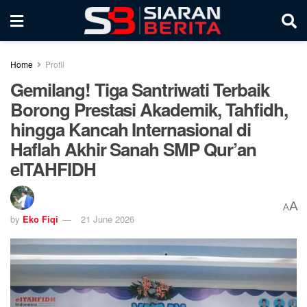
Home
Profil
Gemilang! Tiga Santriwati Terbaik
Borong Prestasi Akademik, Tahfidh,
hingga Kancah Internasional di
Haflah Akhir Sanah SMP Qur’an
elTAHFIDH
A
A
by
Eko Fiqi
21 June 2026