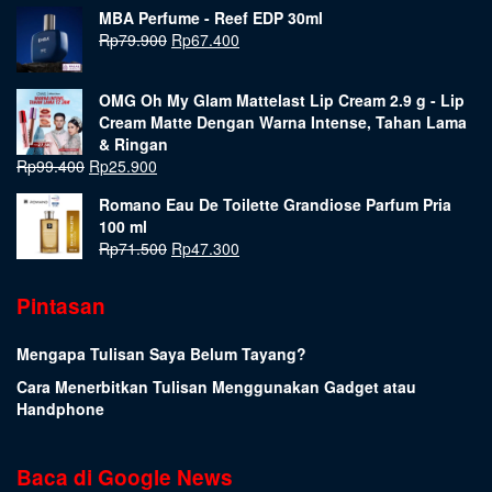
MBA Perfume - Reef EDP 30ml
Rp
79.900
Rp
67.400
OMG Oh My Glam Mattelast Lip Cream 2.9 g - Lip
Cream Matte Dengan Warna Intense, Tahan Lama
& Ringan
Rp
99.400
Rp
25.900
Romano Eau De Toilette Grandiose Parfum Pria
100 ml
Rp
71.500
Rp
47.300
Pintasan
Mengapa Tulisan Saya Belum Tayang?
Cara Menerbitkan Tulisan Menggunakan Gadget atau
Handphone
Baca di Google News