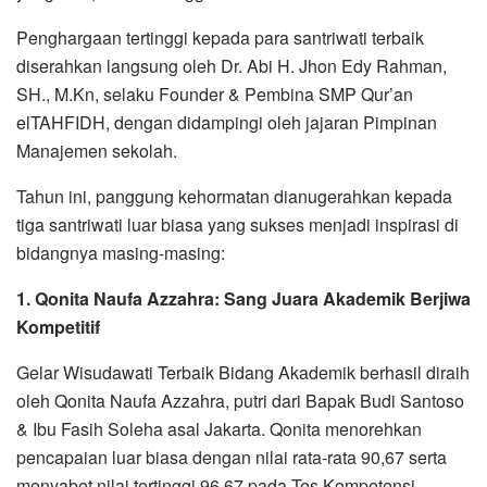
Penghargaan tertinggi kepada para santriwati terbaik
diserahkan langsung oleh Dr. Abi H. Jhon Edy Rahman,
SH., M.Kn, selaku Founder & Pembina SMP Qur’an
elTAHFIDH, dengan didampingi oleh jajaran Pimpinan
Manajemen sekolah.
Tahun ini, panggung kehormatan dianugerahkan kepada
tiga santriwati luar biasa yang sukses menjadi inspirasi di
bidangnya masing-masing:
1. Qonita Naufa Azzahra: Sang Juara Akademik Berjiwa
Kompetitif
Gelar Wisudawati Terbaik Bidang Akademik berhasil diraih
oleh Qonita Naufa Azzahra, putri dari Bapak Budi Santoso
& Ibu Fasih Soleha asal Jakarta. Qonita menorehkan
pencapaian luar biasa dengan nilai rata-rata 90,67 serta
menyabet nilai tertinggi 96,67 pada Tes Kompetensi