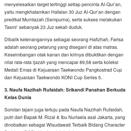
menyelesaikan target tertinggi setiap pencinta Al-Qur’an,
yaitu mengkhatamkan Hafalan 30 Juz Al-Qur’an dengan
predikat Mumtazah (Sempurna), serta sukses melakukan
Tasmi’ sebanyak 23 Juz sekali duduk.
Dibalik ketenangannya sebagai seorang Hafizhah, Farisa
adalah seorang petarung yang disegani di atas matras.
Keseimbangan otak kanan dan kirinya dibuktikan dengan
nilai rata-rata ijazah yang mencapai 89,58 serta koleksi
Medali Emas di Kejuaraan Taekwondo Pangkostrad Cup
dan Kejuaraan Taekwondo KONI Cup Series 5.
3. Naufa Nazihah Rufaidah: Srikandi Panahan Berkuda
Kelas Dunia
Sorotan tajam juga tertuju pada Naufa Nazihah Rufaidah,
putri dari Bapak M. Rizal & Ibu Nurlaela asal Jakarta, yang
dinobatkan sebagai Wisudawati Terbaik Bidang Character