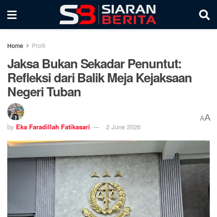
Home
Profil
Jaksa Bukan Sekadar Penuntut:
Refleksi dari Balik Meja Kejaksaan
Negeri Tuban
A
A
by
Eka Faradillah Fatikasari
2 June 2026