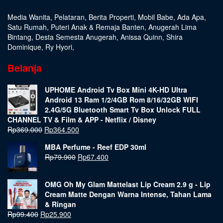
Media Wanita
,
Pelataran
,
Berita Properti
,
Mobil Babe
,
Ada Apa
,
Satu Rumah
,
Puteri Anak & Remaja Banten
,
Anugerah Lima
Bintang
,
Desta Semesta Anugerah
,
Anissa Quinn
,
Shira
Dominique
,
Ry Hyori
,
Belanja
UPHOME Android Tv Box Mini 4K-HD Ultra
Android 13 Ram 1/2/4GB Rom 8/16/32GB WIFI
2.4G/5G Bluetooth Smart Tv Box Unlock FULL
CHANNEL TV & Film & APP - Netflix / Disney
Rp
369.000
Rp
364.500
MBA Perfume - Reef EDP 30ml
Rp
79.900
Rp
67.400
OMG Oh My Glam Mattelast Lip Cream 2.9 g - Lip
Cream Matte Dengan Warna Intense, Tahan Lama
& Ringan
Rp
99.400
Rp
25.900