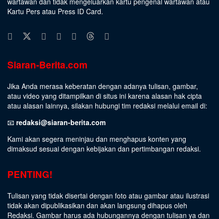
wartawan dan tidak mengeluarkan kartu pengenal wartawan atau
Kartu Pers atau Press ID Card.
Siaran-Berita.com
Jika Anda merasa keberatan dengan adanya tulisan, gambar,
atau video yang ditampilkan di situs ini karena alasan hak cipta
atau alasan lainnya, silakan hubungi tim redaksi melalui email di:
📧
redaksi@siaran-berita.com
Kami akan segera meninjau dan menghapus konten yang
dimaksud sesuai dengan kebijakan dan pertimbangan redaksi.
PENTING!
Tulisan yang tidak disertai dengan foto atau gambar atau ilustrasi
tidak akan dipublikasikan dan akan langsung dihapus oleh
Redaksi. Gambar harus ada hubungannya dengan tulisan ya dan