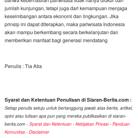
bahwa keberhasilan pariwisata tidak hanya diukur dari
jumlah kunjungan, tetapi juga dari kemampuan menjaga
keseimbangan antara ekonomi dan lingkungan. Jika
prinsip ini dapat diterapkan, maka pariwisata Indonesia
akan mampu berkembang secara berkelanjutan dan
memberikan manfaat bagi generasi mendatang
Penulis : Tia Atia
Syarat dan Ketentuan Penulisan di Siaran-Berita.com :
Setiap penulis setuju untuk bertanggung jawab atas berita, artikel,
opini atau tulisan apa pun yang mereka publikasikan di siaran-
berita.com -
Syarat dan Ketentuan
-
Kebijakan Privasi
-
Panduan
Komunitas
-
Disclaimer