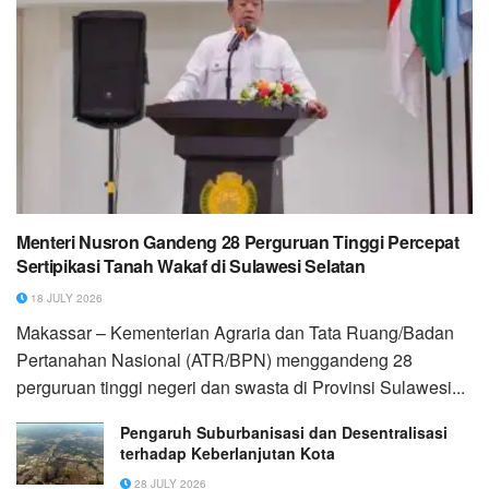
Menteri Nusron Gandeng 28 Perguruan Tinggi Percepat
Sertipikasi Tanah Wakaf di Sulawesi Selatan
18 JULY 2026
Makassar – Kementerian Agraria dan Tata Ruang/Badan
Pertanahan Nasional (ATR/BPN) menggandeng 28
perguruan tinggi negeri dan swasta di Provinsi Sulawesi...
Pengaruh Suburbanisasi dan Desentralisasi
terhadap Keberlanjutan Kota
28 JULY 2026