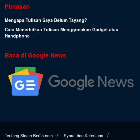
Pintasan
Mengapa Tulisan Saya Belum Tayang?
Cara Menerbitkan Tulisan Menggunakan Gadget atau
Handphone
Baca di Google News
Tentang Siaran-Berita.com
Syarat dan Ketentuan