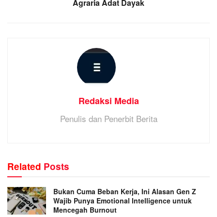
Agraria Adat Dayak
Redaksi Media
Penulis dan Penerbit Berita
Related
Posts
Bukan Cuma Beban Kerja, Ini Alasan Gen Z
Wajib Punya Emotional Intelligence untuk
Mencegah Burnout