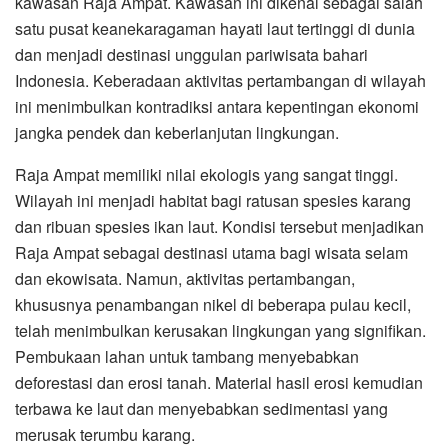
kawasan Raja Ampat. Kawasan ini dikenal sebagai salah
satu pusat keanekaragaman hayati laut tertinggi di dunia
dan menjadi destinasi unggulan pariwisata bahari
Indonesia. Keberadaan aktivitas pertambangan di wilayah
ini menimbulkan kontradiksi antara kepentingan ekonomi
jangka pendek dan keberlanjutan lingkungan.
Raja Ampat memiliki nilai ekologis yang sangat tinggi.
Wilayah ini menjadi habitat bagi ratusan spesies karang
dan ribuan spesies ikan laut. Kondisi tersebut menjadikan
Raja Ampat sebagai destinasi utama bagi wisata selam
dan ekowisata. Namun, aktivitas pertambangan,
khususnya penambangan nikel di beberapa pulau kecil,
telah menimbulkan kerusakan lingkungan yang signifikan.
Pembukaan lahan untuk tambang menyebabkan
deforestasi dan erosi tanah. Material hasil erosi kemudian
terbawa ke laut dan menyebabkan sedimentasi yang
merusak terumbu karang.