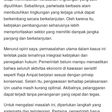
dipulihkan. Sebaliknya, pariwisata berbasis alam
membutuhkan lingkungan yang terjaga untuk dapat
berkembang secara berkelanjutan. Oleh karena itu,
kebijakan pembangunan seharusnya lebih
memprioritaskan sektor yang memiliki dampak jangka
panjang dan berkelanjutan.
Menurut opini saya, permasalahan utama dalam kasus ini
terletak pada lemahnya integrasi kebijakan dan
penegakan hukum. Pemerintah belum mampu memastikan
bahwa seluruh aktivitas ekonomi di kawasan sensitif
seperti Raja Ampat berjalan sesuai dengan prinsip
konservasi. Selain itu, pengawasan terhadap pelaksanaan
izin usaha masih kurang optimal. Akibatnya, pelanggaran
dapat terjadi tanpa penanganan yang cepat dan tegas.
Untuk mengatasi masalah ini, diperlukan langkah yang
sistematis dan terintegrasi. Pertama, pemerintah harus