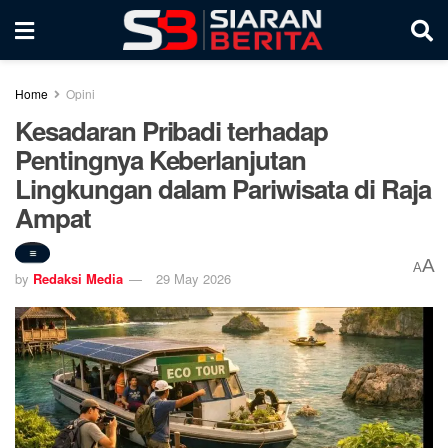
Home
Opini
Kesadaran Pribadi terhadap
Pentingnya Keberlanjutan
Lingkungan dalam Pariwisata di Raja
Ampat
A
A
by
Redaksi Media
29 May 2026