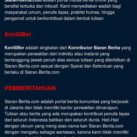
bersifat terbuka dan inklusif. Kami menyediakan wadah bagi
masyarakat umum, penulis lepas, praktisi humas, hingga
pengamat untuk berkontribusi dalam bentuk tulisan
KonSiBer
KonSiBer
adalah singkatan dari
Kontributor Siaran Berita
yang
merupakan perwakilan dari individu atau instansi yang
bertanggung-jawab penuh atas semua tulisan yang diterbitkan di
Siaran-Berita.com sesuai dengan
Syarat dan Ketentuan
yang
berlaku di Siaran-Berita.com
PEMBERITAHUAN
Siaran-Berita.com adalah portal berita komunitas yang berpusat
di Jakarta dan tidak memiliki kantor perwakilan dimanapun.
Tulisan atau berita yang ada merupakan kontribusi penulis lepas
dari seluruh Indonesia bahkan dari seluruh dunia. Hati-Hati
dengan oknum yang meng-atas-nama-kan Siaran-Berita.com
dengan mengaku sebagai wartawan, karena kami tidak memiliki