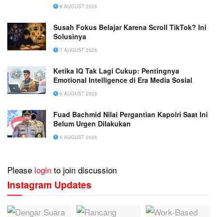
8 AUGUST 2026
Susah Fokus Belajar Karena Scroll TikTok? Ini
Solusinya
7 AUGUST 2026
Ketika IQ Tak Lagi Cukup: Pentingnya
Emotional Intelligence di Era Media Sosial
6 AUGUST 2026
Fuad Bachmid Nilai Pergantian Kapolri Saat Ini
Belum Urgen Dilakukan
6 AUGUST 2026
Please
login
to join discussion
Instagram Updates