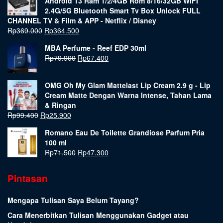
Android 13 Ram 1/2/4GB Rom 8/16/32GB WIFI
2.4G/5G Bluetooth Smart Tv Box Unlock FULL
CHANNEL TV & Film & APP - Netflix / Disney
Rp
369.000
Rp
364.500
MBA Perfume - Reef EDP 30ml
Rp
79.900
Rp
67.400
OMG Oh My Glam Mattelast Lip Cream 2.9 g - Lip
Cream Matte Dengan Warna Intense, Tahan Lama
& Ringan
Rp
99.400
Rp
25.900
Romano Eau De Toilette Grandiose Parfum Pria
100 ml
Rp
71.500
Rp
47.300
Pintasan
Mengapa Tulisan Saya Belum Tayang?
Cara Menerbitkan Tulisan Menggunakan Gadget atau