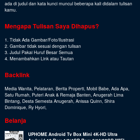
ada di judul dan kata kunci muncul beberapa kali didalam tulisan
kamu.
Mengapa Tulisan Saya Dihapus?
1. Tidak Ada Gambar/Foto/Ilustrasi
2. Gambar tidak sesuai dengan tulisan
3. Judul Pakai Huruf Besar Semua
4. Menambahkan Link atau Tautan
Backlink
Media Wanita
,
Pelataran
,
Berita Properti
,
Mobil Babe
,
Ada Apa
,
Satu Rumah
,
Puteri Anak & Remaja Banten
,
Anugerah Lima
Bintang
,
Desta Semesta Anugerah
,
Anissa Quinn
,
Shira
Dominique
,
Ry Hyori
,
Belanja
UPHOME Android Tv Box Mini 4K-HD Ultra