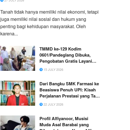
27 JULY 2026
Tanah tidak hanya memiliki nilai ekonomi, tetapi
juga memiliki nilai sosial dan hukum yang
penting bagi kehidupan masyarakat. Oleh
karena...
TMMD ke-129 Kodim
0601/Pandeglang Dibuka,
Pengobatan Gratis Layani
Ratusan Warga di Kecamatan
15 JULY 2026
Patia
Dari Bangku SMK Farmasi ke
Beasiswa Penuh UPI: Kisah
Perjalanan Prestasi yang Tak
Pernah Berhenti
22 JULY 2026
‎Profil Alfiyanoor, Musisi
Muda Asal Barabai yang