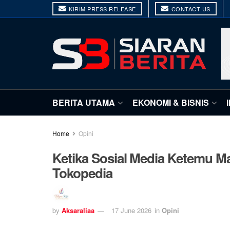
KIRIM PRESS RELEASE
CONTACT US
BERITA UTAMA
EKONOMI & BISNIS
Home
Opini
Ketika Sosial Media Ketemu Ma
Tokopedia
by
Aksaraliaa
17 June 2026
in
Opini