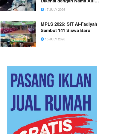
Dikenal dengan Nama Alfi
Yete
17 JULY 2026
MPLS 2026: SIT Al-Fadiyah
Sambut 141 Siswa Baru
15 JULY 2026