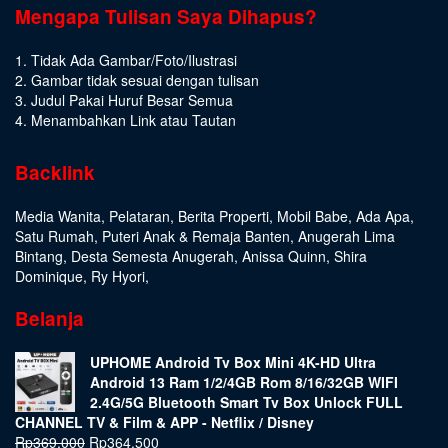
Mengapa Tulisan Saya Dihapus?
1. Tidak Ada Gambar/Foto/Ilustrasi
2. Gambar tidak sesuai dengan tulisan
3. Judul Pakai Huruf Besar Semua
4. Menambahkan Link atau Tautan
Backlink
Media Wanita
,
Pelataran
,
Berita Properti
,
Mobil Babe
,
Ada Apa
,
Satu Rumah
,
Puteri Anak & Remaja Banten
,
Anugerah Lima
Bintang
,
Desta Semesta Anugerah
,
Anissa Quinn
,
Shira
Dominique
,
Ry Hyori
,
Belanja
UPHOME Android Tv Box Mini 4K-HD Ultra
Android 13 Ram 1/2/4GB Rom 8/16/32GB WIFI
2.4G/5G Bluetooth Smart Tv Box Unlock FULL
CHANNEL TV & Film & APP - Netflix / Disney
Rp
369.000
Rp
364.500