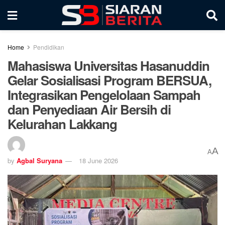
Home
Pendidikan
Mahasiswa Universitas Hasanuddin
Gelar Sosialisasi Program BERSUA,
Integrasikan Pengelolaan Sampah
dan Penyediaan Air Bersih di
Kelurahan Lakkang
A
A
by
Agbal Suryana
18 June 2026