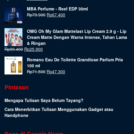
MBA Perfume - Reef EDP 30ml
Rp
79.900
Rp
67.400
OMG Oh My Glam Mattelast Lip Cream 2.9 g - Lip
Cream Matte Dengan Warna Intense, Tahan Lama
& Ringan
Rp
99.400
Rp
25.900
Romano Eau De Toilette Grandiose Parfum Pria
100 ml
Rp
71.500
Rp
47.300
Pintasan
Mengapa Tulisan Saya Belum Tayang?
Cara Menerbitkan Tulisan Menggunakan Gadget atau
Handphone
Baca di Google News