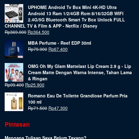
UPHOME Android Tv Box Mini 4K-HD Ultra
Android 13 Ram 1/2/4GB Rom 8/16/32GB WIFI
2.4G/5G Bluetooth Smart Tv Box Unlock FULL
CHANNEL TV & Film & APP - Netflix / Disney
Rp
369.000
Rp
364.500
MBA Perfume - Reef EDP 30ml
Rp
79.900
Rp
67.400
OMG Oh My Glam Mattelast Lip Cream 2.9 g - Lip
Cream Matte Dengan Warna Intense, Tahan Lama
& Ringan
Rp
99.400
Rp
25.900
Romano Eau De Toilette Grandiose Parfum Pria
100 ml
Rp
71.500
Rp
47.300
Pintasan
Mengapa Tulisan Saya Belum Tayang?