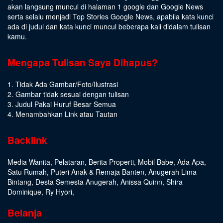
akan langsung muncul di halaman 1 google dan Google News
serta selalu menjadi Top Stories Google News, apabila kata kunci
ada di judul dan kata kunci muncul beberapa kali didalam tulisan
kamu.
Mengapa Tulisan Saya Dihapus?
1. Tidak Ada Gambar/Foto/Ilustrasi
2. Gambar tidak sesuai dengan tulisan
3. Judul Pakai Huruf Besar Semua
4. Menambahkan Link atau Tautan
Backlink
Media Wanita
,
Pelataran
,
Berita Properti
,
Mobil Babe
,
Ada Apa
,
Satu Rumah
,
Puteri Anak & Remaja Banten
,
Anugerah Lima
Bintang
,
Desta Semesta Anugerah
,
Anissa Quinn
,
Shira
Dominique
,
Ry Hyori
,
Belanja