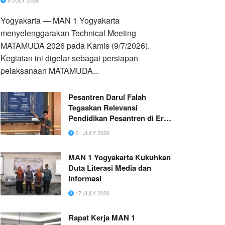
9 JULY 2026
Yogyakarta — MAN 1 Yogyakarta
menyelenggarakan Technical Meeting
MATAMUDA 2026 pada Kamis (9/7/2026).
Kegiatan ini digelar sebagai persiapan
pelaksanaan MATAMUDA...
Pesantren Darul Falah
Tegaskan Relevansi
Pendidikan Pesantren di Era
AI melalui Seminar “Menjadi
21 JULY 2026
Santri di Era AI: Menjaga
Akhlak, Menguasai Zaman”
MAN 1 Yogyakarta Kukuhkan
Duta Literasi Media dan
Informasi
17 JULY 2026
Rapat Kerja MAN 1