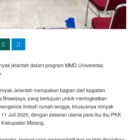
inyak jelantah dalam program MMD Universitas
.
inyak Jelantah merupakan bagian dari kegiatan
Brawijaya, yang bertujuan untuk meningkatkan
mengelola limbah rumah tangga, khususnya minyak
l 11 Juli 2025, dengan sasaran utama para ibu-ibu PKK
 Kabupaten Malang.
nongko, tempat yang representatif dan mudah dijangkau