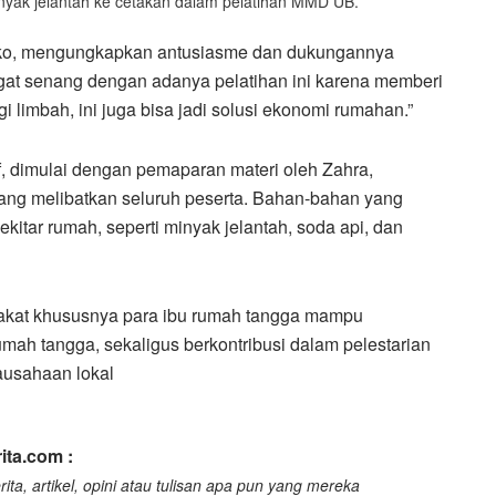
yak jelantah ke cetakan dalam pelatihan MMD UB.”
ngko, mengungkapkan antusiasme dan dukungannya
ngat senang dengan adanya pelatihan ini karena memberi
limbah, ini juga bisa jadi solusi ekonomi rumahan.”
tif, dimulai dengan pemaparan materi oleh Zahra,
yang melibatkan seluruh peserta. Bahan-bahan yang
itar rumah, seperti minyak jelantah, soda api, dan
akat khususnya para ibu rumah tangga mampu
umah tangga, sekaligus berkontribusi dalam pelestarian
ausahaan lokal
ita.com :
ita, artikel, opini atau tulisan apa pun yang mereka