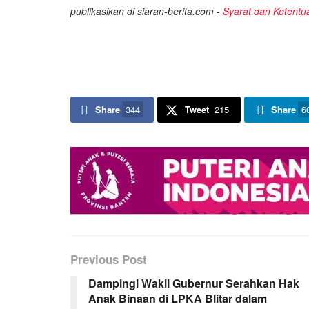
publikasikan di siaran-berita.com -
Syarat dan Ketentu
Share
344
Tweet
215
Share
6
Previous Post
Dampingi Wakil Gubernur Serahkan Hak
Anak Binaan di LPKA Blitar dalam