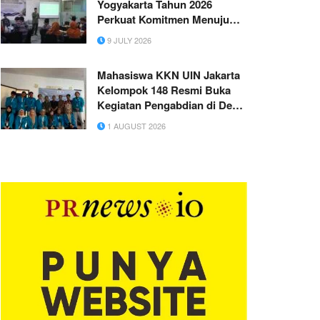
Yogyakarta Tahun 2026
Perkuat Komitmen Menuju
Madrasah Berdaya Saing
9 JULY 2026
Global
Mahasiswa KKN UIN Jakarta
Kelompok 148 Resmi Buka
Kegiatan Pengabdian di Desa
Cibunian
1 AUGUST 2026