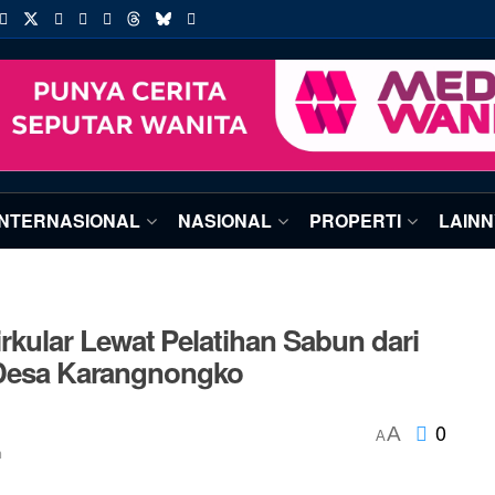
INTERNASIONAL
NASIONAL
PROPERTI
LAIN
ular Lewat Pelatihan Sabun dari
i Desa Karangnongko
0
A
A
n