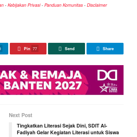
an
-
Kebijakan Privasi
-
Panduan Komunitas
-
Disclaimer
0
Pin
77
Send
Share
Next Post
Tingkatkan Literasi Sejak Dini, SDIT Al-
Fadiyah Gelar Kegiatan Literasi untuk Siswa