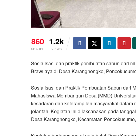
860
1.2k
SHARES
VIEWS
Sosialisasi dan praktik pembuatan sabun dari m
Brawijaya di Desa Karangnongko, Poncokusumo
Sosialisasi dan Praktik Pembuatan Sabun dari M
Mahasiswa Membangun Desa (MMD) Universitas 
kesadaran dan keterampilan masyarakat dalam 
jelantah. Kegiatan ini dilaksanakan pada tangga
Desa Karangnongko, Kecamatan Poncokusumo,
Kegiatan berlangsung di aula balai Desa Karang