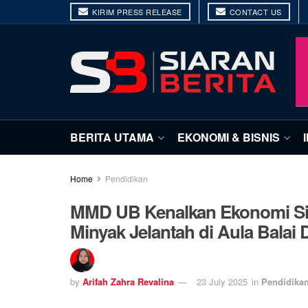
KIRIM PRESS RELEASE
CONTACT US
BERITA UTAMA
EKONOMI & BISNIS
Home
Pendidikan
MMD UB Kenalkan Ekonomi Sirk
Minyak Jelantah di Aula Bala
by
Arifah Zahra Revalina
23 July 2025
in
Pendidika