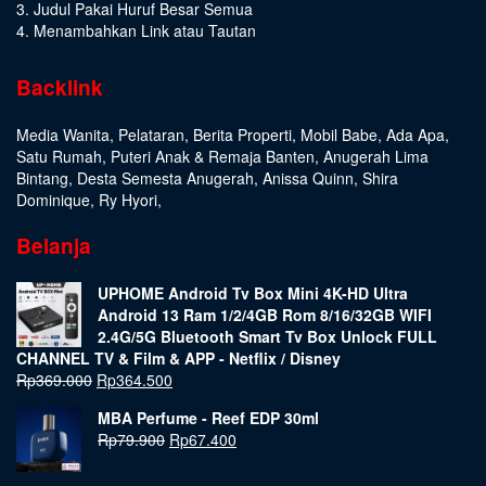
3. Judul Pakai Huruf Besar Semua
4. Menambahkan Link atau Tautan
Backlink
Media Wanita
,
Pelataran
,
Berita Properti
,
Mobil Babe
,
Ada Apa
,
Satu Rumah
,
Puteri Anak & Remaja Banten
,
Anugerah Lima
Bintang
,
Desta Semesta Anugerah
,
Anissa Quinn
,
Shira
Dominique
,
Ry Hyori
,
Belanja
UPHOME Android Tv Box Mini 4K-HD Ultra
Android 13 Ram 1/2/4GB Rom 8/16/32GB WIFI
2.4G/5G Bluetooth Smart Tv Box Unlock FULL
CHANNEL TV & Film & APP - Netflix / Disney
Rp
369.000
Rp
364.500
MBA Perfume - Reef EDP 30ml
Rp
79.900
Rp
67.400