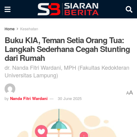
Home
Kesehatan
Buku KIA, Teman Setia Orang Tua:
Langkah Sederhana Cegah Stunting
dari Rumah
dr. Nanda Fitri Wardani, MPH (Fakultas Kedokteran
Universitas Lampung)
A
A
by
Nanda Fitri Wardani
30 June 2025