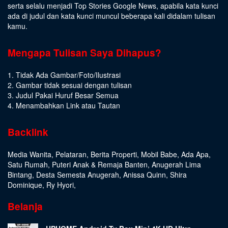
serta selalu menjadi Top Stories Google News, apabila kata kunci
ada di judul dan kata kunci muncul beberapa kali didalam tulisan
kamu.
Mengapa Tulisan Saya Dihapus?
1. Tidak Ada Gambar/Foto/Ilustrasi
2. Gambar tidak sesuai dengan tulisan
3. Judul Pakai Huruf Besar Semua
4. Menambahkan Link atau Tautan
Backlink
Media Wanita
,
Pelataran
,
Berita Properti
,
Mobil Babe
,
Ada Apa
,
Satu Rumah
,
Puteri Anak & Remaja Banten
,
Anugerah Lima
Bintang
,
Desta Semesta Anugerah
,
Anissa Quinn
,
Shira
Dominique
,
Ry Hyori
,
Belanja