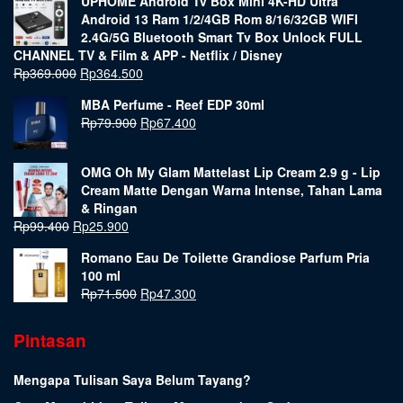
UPHOME Android Tv Box Mini 4K-HD Ultra
Android 13 Ram 1/2/4GB Rom 8/16/32GB WIFI
2.4G/5G Bluetooth Smart Tv Box Unlock FULL
CHANNEL TV & Film & APP - Netflix / Disney
Rp
369.000
Rp
364.500
MBA Perfume - Reef EDP 30ml
Rp
79.900
Rp
67.400
OMG Oh My Glam Mattelast Lip Cream 2.9 g - Lip
Cream Matte Dengan Warna Intense, Tahan Lama
& Ringan
Rp
99.400
Rp
25.900
Romano Eau De Toilette Grandiose Parfum Pria
100 ml
Rp
71.500
Rp
47.300
Pintasan
Mengapa Tulisan Saya Belum Tayang?