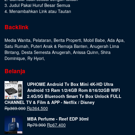
3. Judul Pakai Huruf Besar Semua
4. Menambahkan Link atau Tautan
Backlink
Media Wanita
,
Pelataran
,
Berita Properti
,
Mobil Babe
,
Ada Apa
,
Satu Rumah
,
Puteri Anak & Remaja Banten
,
Anugerah Lima
Bintang
,
Desta Semesta Anugerah
,
Anissa Quinn
,
Shira
Dominique
,
Ry Hyori
,
Belanja
UPHOME Android Tv Box Mini 4K-HD Ultra
Android 13 Ram 1/2/4GB Rom 8/16/32GB WIFI
2.4G/5G Bluetooth Smart Tv Box Unlock FULL
CHANNEL TV & Film & APP - Netflix / Disney
Rp
369.000
Rp
364.500
MBA Perfume - Reef EDP 30ml
Rp
79.900
Rp
67.400