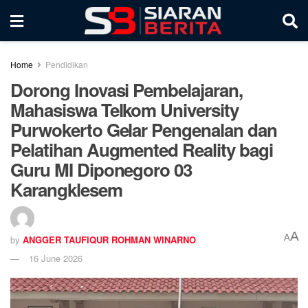
Home
Pendidikan
Dorong Inovasi Pembelajaran,
Mahasiswa Telkom University
Purwokerto Gelar Pengenalan dan
Pelatihan Augmented Reality bagi
Guru MI Diponegoro 03
Karangklesem
A
A
by
ANGGER TAUFIQUR ROHMAN WINARNO
16 June 2026