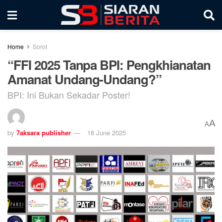
Home
Sorot
“FFI 2025 Tanpa BPI: Pengkhianatan
Amanat Undang-Undang?”
BPI: Ini Bukan Sekadar Poster!
A
A
by
7aksara publisher
18 June 2025