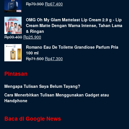
Rp
79.900
Rp
67.400
OMG Oh My Glam Mattelast Lip Cream 2.9 g - Lip
Cream Matte Dengan Warna Intense, Tahan Lama
& Ringan
Rp
99.400
Rp
25.900
Romano Eau De Toilette Grandiose Parfum Pria
100 ml
Rp
71.500
Rp
47.300
Pintasan
Mengapa Tulisan Saya Belum Tayang?
Cara Menerbitkan Tulisan Menggunakan Gadget atau
Handphone
Baca di Google News