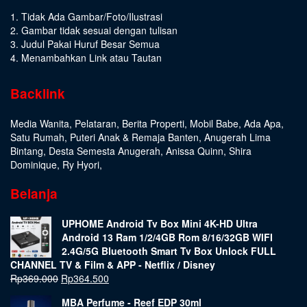
1. Tidak Ada Gambar/Foto/Ilustrasi
2. Gambar tidak sesuai dengan tulisan
3. Judul Pakai Huruf Besar Semua
4. Menambahkan Link atau Tautan
Backlink
Media Wanita
,
Pelataran
,
Berita Properti
,
Mobil Babe
,
Ada Apa
,
Satu Rumah
,
Puteri Anak & Remaja Banten
,
Anugerah Lima
Bintang
,
Desta Semesta Anugerah
,
Anissa Quinn
,
Shira
Dominique
,
Ry Hyori
,
Belanja
UPHOME Android Tv Box Mini 4K-HD Ultra
Android 13 Ram 1/2/4GB Rom 8/16/32GB WIFI
2.4G/5G Bluetooth Smart Tv Box Unlock FULL
CHANNEL TV & Film & APP - Netflix / Disney
Rp
369.000
Rp
364.500
MBA Perfume - Reef EDP 30ml