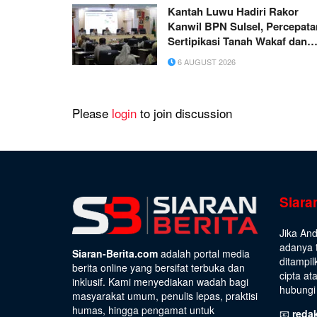
Kantah Luwu Hadiri Rakor
Kanwil BPN Sulsel, Percepata
Sertipikasi Tanah Wakaf dan
MBR Jadi Prioritas
6 AUGUST 2026
Please
login
to join discussion
Siara
Jika An
adanya t
Siaran-Berita.com
adalah portal media
ditampil
berita online yang bersifat terbuka dan
cipta at
inklusif. Kami menyediakan wadah bagi
hubungi 
masyarakat umum, penulis lepas, praktisi
humas, hingga pengamat untuk
📧
reda