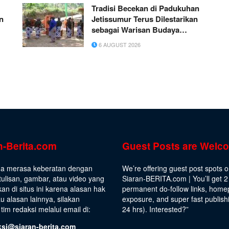
Tradisi Becekan di Padukuhan
n
Jetissumur Terus Dilestarikan
sebagai Warisan Budaya
Masyarakat
6 AUGUST 2026
n-Berita.com
Guest Posts are Welc
da merasa keberatan dengan
We’re offering guest post spots 
ulisan, gambar, atau video yang
Siaran-BERITA.com | You’ll get 2
kan di situs ini karena alasan hak
permanent do-follow links, hom
au alasan lainnya, silakan
exposure, and super fast publish
tim redaksi melalui email di:
24 hrs).
Interested
?”
ksi@siaran-berita.com