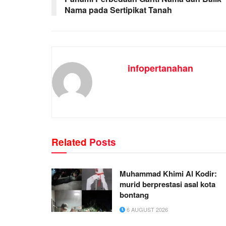
Nama pada Sertipikat Tanah
infopertanahan
Related
Posts
Muhammad Khimi Al Kodir:
murid berprestasi asal kota
bontang
6 AUGUST 2026