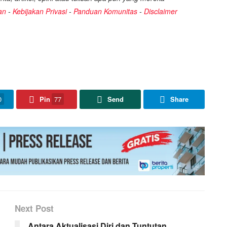
an
-
Kebijakan Privasi
-
Panduan Komunitas
-
Disclaimer
0
Pin
77
Send
Share
Next Post
Antara Aktualisasi Diri dan Tuntutan