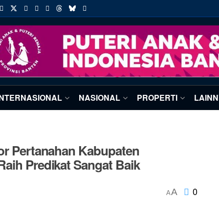
INTERNASIONAL
NASIONAL
PROPERTI
LAIN
tor Pertanahan Kabupaten
aih Predikat Sangat Baik
0
A
A