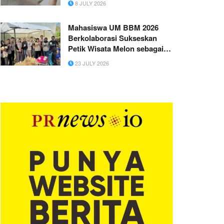
8 JULY 2026
Mahasiswa UM BBM 2026
Berkolaborasi Sukseskan
Petik Wisata Melon sebagai
Daya Tarik Agrowisata Desa
23 JULY 2026
Sumberdodol