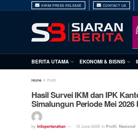
KIRIM PRESS RELEASE
CONTACT US
BERITA UTAMA
EKONOMI & BISNIS
Home
Profil
Hasil Survei IKM dan IPK Kan
Simalungun Periode Mei 2026 R
by
infopertanahan
15 June 2026
in
Profil
,
Nasional