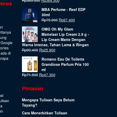
Rp
369.000
Rp
364.500
 News
MBA Perfume - Reef EDP
30ml
Rp
79.900
Rp
67.400
an
OMG Oh My Glam
ritanya
Mattelast Lip Cream 2.9 g -
sung
Lip Cream Matte Dengan
 Google
Warna Intense, Tahan Lama & Ringan
tories
Rp
99.400
Rp
25.900
 ada di
erapa
Romano Eau De Toilette
Grandiose Parfum Pria 100
ml
Rp
71.500
Rp
47.300
Pintasan
si
Mengapa Tulisan Saya Belum
ulisan
Tayang?
ua
an
Cara Menerbitkan Tulisan