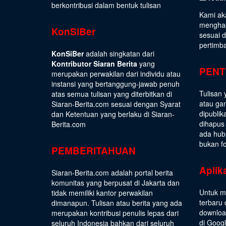
berkontribusi dalam bentuk tulisan
Kami ak
menghap
KonSiBer
sesuai 
pertimb
KonSiBer
adalah singkatan dari
Kontributor Siaran Berita
yang
PENT
merupakan perwakilan dari individu atau
instansi yang bertanggung-jawab penuh
Tulisan 
atas semua tulisan yang diterbitkan di
atau gam
Siaran-Berita.com sesuai dengan
Syarat
dipublik
dan Ketentuan
yang berlaku di Siaran-
dihapus
Berita.com
ada hub
bukan fo
PEMBERITAHUAN
Aplik
Siaran-Berita.com adalah portal berita
komunitas yang berpusat di Jakarta dan
Untuk m
tidak memiliki kantor perwakilan
terbaru 
dimanapun. Tulisan atau berita yang ada
download
merupakan kontribusi penulis lepas dari
di Goog
seluruh Indonesia bahkan dari seluruh