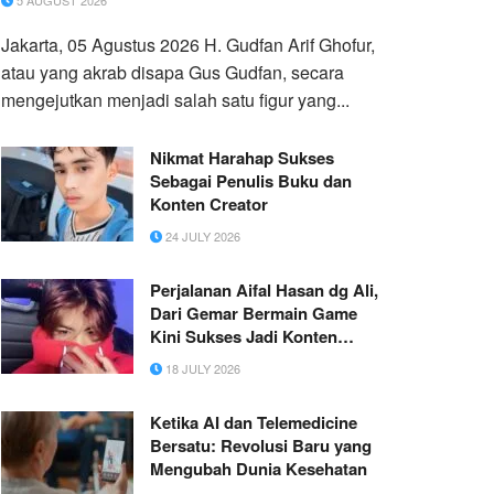
5 AUGUST 2026
Jakarta, 05 Agustus 2026 H. Gudfan Arif Ghofur,
atau yang akrab disapa Gus Gudfan, secara
mengejutkan menjadi salah satu figur yang...
Nikmat Harahap Sukses
Sebagai Penulis Buku dan
Konten Creator
24 JULY 2026
Perjalanan Aifal Hasan dg Ali,
Dari Gemar Bermain Game
Kini Sukses Jadi Konten
Kreator Game
18 JULY 2026
Ketika AI dan Telemedicine
Bersatu: Revolusi Baru yang
Mengubah Dunia Kesehatan