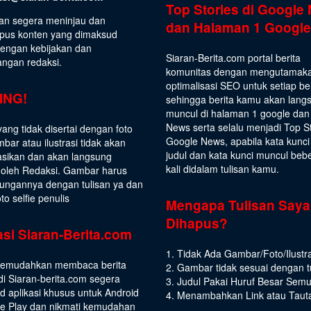
Top Stories di Google
an segera meninjau dan
dan Halaman 1 Google
us konten yang dimaksud
dengan kebijakan dan
Siaran-Berita.com portal berita
angan redaksi.
komunitas dengan mengutamak
optimalisasi SEO untuk setiap be
ING!
sehingga berita kamu akan lang
muncul di halaman 1 google dan
News serta selalu menjadi Top S
yang tidak disertai dengan foto
Google News, apabila kata kunci
bar atau ilustrasi tidak akan
judul dan kata kunci muncul beb
asikan dan akan langsung
kali didalam tulisan kamu.
 oleh Redaksi. Gambar harus
ungannya dengan tulisan ya dan
to selfie penulis
Mengapa Tulisan Saya
Dihapus?
asi Siaran-Berita.com
1. Tidak Ada Gambar/Foto/Ilustra
emudahkan membaca berita
2. Gambar tidak sesuai dengan t
di Siaran-berita.com segera
3. Judul Pakai Huruf Besar Sem
 aplikasi khusus untuk Android
4. Menambahkan Link atau Taut
le Play dan nikmati kemudahan