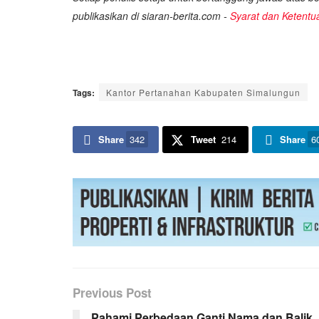
publikasikan di siaran-berita.com -
Syarat dan Ketentu
Tags:
Kantor Pertanahan Kabupaten Simalungun
Share
342
Tweet
214
Share
6
Previous Post
Pahami Perbedaan Ganti Nama dan Balik