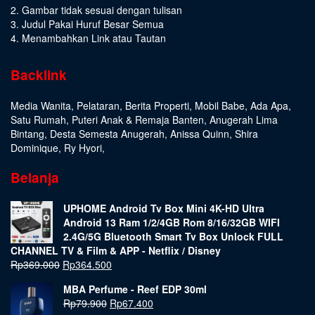
2. Gambar tidak sesuai dengan tulisan
3. Judul Pakai Huruf Besar Semua
4. Menambahkan Link atau Tautan
Backlink
Media Wanita
,
Pelataran
,
Berita Properti
,
Mobil Babe
,
Ada Apa
,
Satu Rumah
,
Puteri Anak & Remaja Banten
,
Anugerah Lima
Bintang
,
Desta Semesta Anugerah
,
Anissa Quinn
,
Shira
Dominique
,
Ry Hyori
,
Belanja
UPHOME Android Tv Box Mini 4K-HD Ultra
Android 13 Ram 1/2/4GB Rom 8/16/32GB WIFI
2.4G/5G Bluetooth Smart Tv Box Unlock FULL
CHANNEL TV & Film & APP - Netflix / Disney
Rp
369.000
Rp
364.500
MBA Perfume - Reef EDP 30ml
Rp
79.900
Rp
67.400