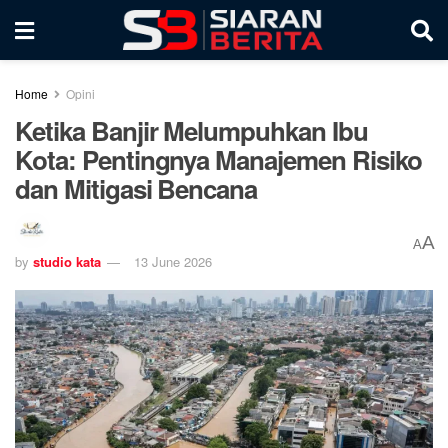
Home
Opini
Ketika Banjir Melumpuhkan Ibu
Kota: Pentingnya Manajemen Risiko
dan Mitigasi Bencana
A
A
by
studio kata
13 June 2026