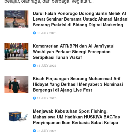
belajar, olahraga, dan berbagai kegiatan...
Darul Falah Ponorogo Dorong Santri Melek AI
Lewat Seminar Bersama Ustadz Ahmad Madani
Seorang Praktisi di Bidang Digital Marketing
30 JULY 2026
Kementerian ATR/BPN dan Al Jam’iyatul
Washliyah Perkuat Sinergi Percepatan
Sertipikasi Tanah Wakaf
18 JULY 2026
Kisah Perjuangan Seorang Muhammad Arif
Hidayat Yang Berhasil Menyabet 3 Nominasi
Bergengsi di Ajang Live Fest
11 JULY 2026
Menjawab Kebutuhan Sport Fishing,
Mahasiswa UM Hadirkan HUSKIVA BAGTas
Penyimpanan Ikan Berbasis Sabut Kelapa
28 JULY 2026