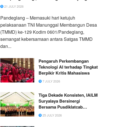
Menyatukan Harapan Warga
21 JULY 2026
Pandeglang – Memasuki hari ketujuh
pelaksanaan TNI Manunggal Membangun Desa
(TMMD) ke-129 Kodim 0601/Pandeglang,
semangat kebersamaan antara Satgas TMMD
dan...
Pengaruh Perkembangan
Teknologi AI terhadap Tingkat
Berpikir Kritis Mahasiswa
7 JULY 2026
Tiga Dekade Konsisten, IAILM
Suryalaya Bersinergi
Bersama Pusdiklatcab
Sukapura Terus Lahirkan
25 JULY 2026
Pembina Pramuka Berkualitas