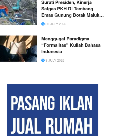
Surati Presiden, Kinerja
Satgas PKH Di Tambang
Emas Gunung Botak Maluku
Dipertanyakan
30 JULY 2026
Menggugat Paradigma
“Formalitas” Kuliah Bahasa
Indonesia
9 JULY 2026