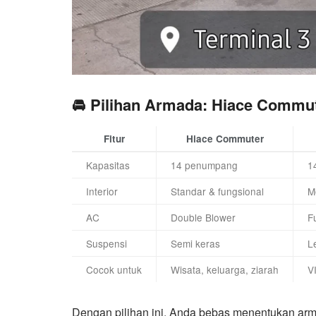
🚘 Pilihan Armada: Hiace Commu
Fitur
Hiace Commuter
Kapasitas
14 penumpang
1
Interior
Standar & fungsional
M
AC
Double Blower
F
Suspensi
Semi keras
L
Cocok untuk
Wisata, keluarga, ziarah
VI
Dengan pilihan ini, Anda bebas menentukan ar