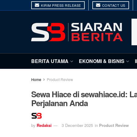
KIRIM PRESS RELEASE
CONTACT US
BERITA UTAMA
EKONOMI & BISNIS
Home
Product Review
Sewa Hiace di sewahiace.id: 
Perjalanan Anda
by
Redaksi
3 December 2025
in
Product Review